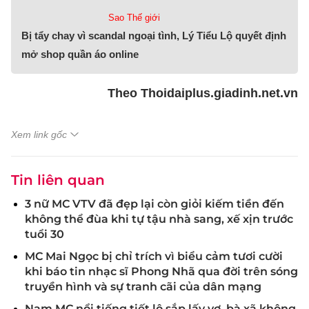
Sao Thế giới
Bị tẩy chay vì scandal ngoại tình, Lý Tiểu Lộ quyết định
mở shop quần áo online
Theo Thoidaiplus.giadinh.net.vn
Xem link gốc
Tin liên quan
3 nữ MC VTV đã đẹp lại còn giỏi kiếm tiền đến
không thể đùa khi tự tậu nhà sang, xế xịn trước
tuổi 30
MC Mai Ngọc bị chỉ trích vì biểu cảm tươi cười
khi báo tin nhạc sĩ Phong Nhã qua đời trên sóng
truyền hình và sự tranh cãi của dân mạng
Nam MC nổi tiếng tiết lộ sắp lấy vợ, bà xã không