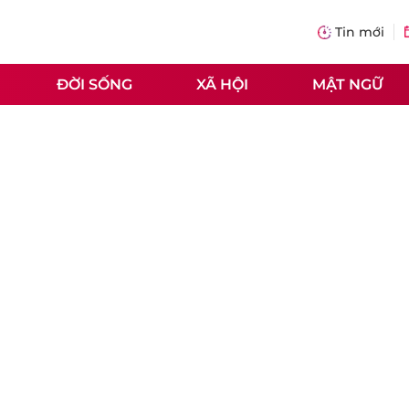
Tin mới
ĐỜI SỐNG
XÃ HỘI
MẬT NGỮ