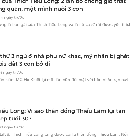
 của Thích Tiểu Long: 2 lần bỏ chồng giờ thất
úng quẫn, một mình nuôi 3 con
34 ngày trước
ừng là bạn gái của Thích Tiểu Long và là nữ ca sĩ rất được yêu thích.
thứ 2 ngủ ở nhà phụ nữ khác, mỹ nhân bị ghét
iz dắt 3 con bỏ đi
4 ngày trước
ên kiêm MC Hà Khiết lại một lần nữa đối mặt với hôn nhân rạn nứt.
iểu Long: Vì sao thần đồng Thiếu Lâm lụi tàn
ệp tuổi 30?
90 ngày trước
1988, Thích Tiểu Long từng được coi là thần đồng Thiếu Lâm. Nổi