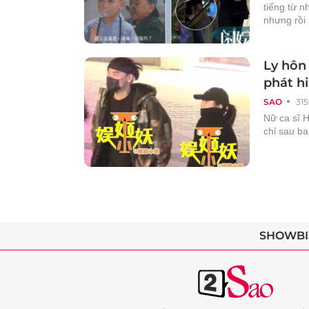
tiếng từ n
nhưng rồi 
Ly hôn 
phát h
SAO
315
Nữ ca sĩ H
chỉ sau ba
SHOWBI