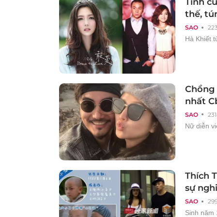
Tình cũ
thế, t
SAO
22
Hà Khiết t
Chồng 
nhất Cb
SAO
231
Nữ diễn vi
Thích T
sự nghi
SAO
29
Sinh năm 