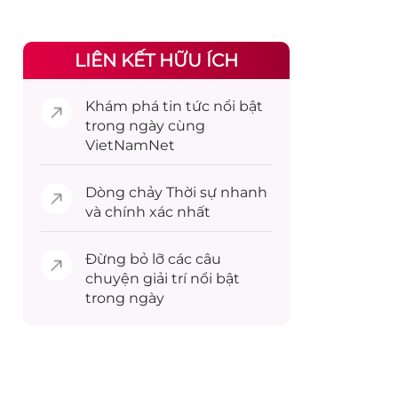
LIÊN KẾT HỮU ÍCH
Khám phá
tin tức
nổi bật
trong ngày cùng
VietNamNet
Dòng chảy
Thời sự
nhanh
và chính xác nhất
Đừng bỏ lỡ các câu
chuyện
giải trí
nổi bật
trong ngày