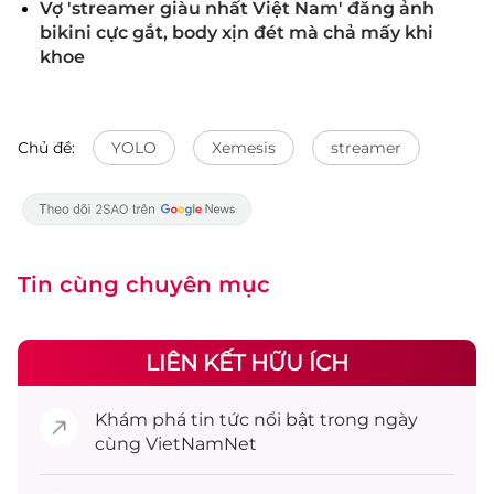
Vợ 'streamer giàu nhất Việt Nam' đăng ảnh
bikini cực gắt, body xịn đét mà chả mấy khi
khoe
Chủ đề:
YOLO
Xemesis
streamer
Tin cùng chuyên mục
LIÊN KẾT HỮU ÍCH
Khám phá
tin tức
nổi bật trong ngày
cùng VietNamNet