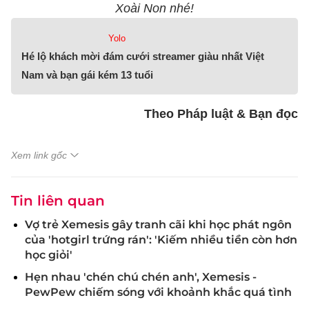
Xoài Non nhé!
Yolo
Hé lộ khách mời đám cưới streamer giàu nhất Việt
Nam và bạn gái kém 13 tuổi
Theo Pháp luật & Bạn đọc
Xem link gốc
Tin liên quan
Vợ trẻ Xemesis gây tranh cãi khi học phát ngôn
của 'hotgirl trứng rán': 'Kiếm nhiều tiền còn hơn
học giỏi'
Hẹn nhau 'chén chú chén anh', Xemesis -
PewPew chiếm sóng với khoảnh khắc quá tình