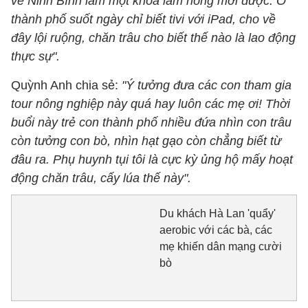
về Ninh Bình làm một khóa làm nông mới được. Ở
thành phố suốt ngày chỉ biết tivi với iPad, cho về
đây lội ruộng, chăn trâu cho biết thế nào là lao động
thực sự".
Quỳnh Anh chia sẻ:
"Ý tưởng đưa các con tham gia
tour nông nghiệp này quá hay luôn các mẹ ơi! Thời
buổi này trẻ con thành phố nhiều đứa nhìn con trâu
còn tưởng con bò, nhìn hạt gạo còn chẳng biết từ
đâu ra. Phụ huynh tụi tôi là cực kỳ ủng hộ mấy hoạt
động chăn trâu, cấy lúa thế này".
Du khách Hà Lan 'quẩy'
aerobic với các bà, các
mẹ khiến dân mạng cười
bò