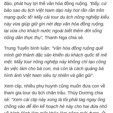
đáo, phát huy lợi thế văn hóa đồng ruộng.
"Đấy, cứ
bảo sao du lịch Việt Nam dạo này hot rần rần trên
mạng quốc tế! Mấy cái tour du lịch nông nghiệp kiểu
này vừa giúp giữ gìn nét đẹp văn hóa đồng ruộng,
lại vừa cho khách nước ngoài biết thêm đời sống
nông dân thực thụ",
Thanh Nga chia sẻ.
Trung Tuyến bình luận:
"Văn hóa đồng ruộng quê
mình giờ thành đặc sản khiến du khách quốc tế mê
mệt. Mấy tour nông nghiệp này không chỉ tạo công
ăn việc làm cho bà con, mà còn là cách quảng bá
hình ảnh Việt Nam siêu tự nhiên và gần gũi".
Xem clip, nhiều phụ huynh cũng muốn đưa con về
tham gia tour du lịch chăn trâu. Thùy Dương chia
sẻ:
"Xem cái clip này xong là tôi phải tag ngay ông
chồng vào để lên kế hoạch hè này cho hai đứa nhỏ