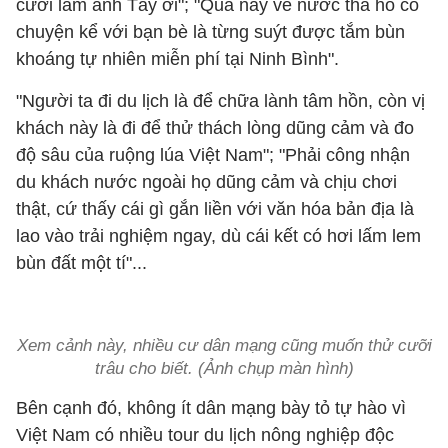
cưỡi lấm anh Tây ơi"; "Quả này về nước tha hồ có
chuyện kể với bạn bè là từng suýt được tắm bùn
khoáng tự nhiên miễn phí tại Ninh Bình".
"Người ta đi du lịch là để chữa lành tâm hồn, còn vị
khách này là đi để thử thách lòng dũng cảm và đo
độ sâu của ruộng lúa Việt Nam"; "Phải công nhận
du khách nước ngoài họ dũng cảm và chịu chơi
thật, cứ thấy cái gì gắn liền với văn hóa bản địa là
lao vào trải nghiệm ngay, dù cái kết có hơi lấm lem
bùn đất một tí"...
Xem cảnh này, nhiều cư dân mạng cũng muốn thử cưỡi
trâu cho biết. (Ảnh chụp màn hình)
Bên cạnh đó, không ít dân mạng bày tỏ tự hào vì
Việt Nam có nhiều tour du lịch nông nghiệp độc