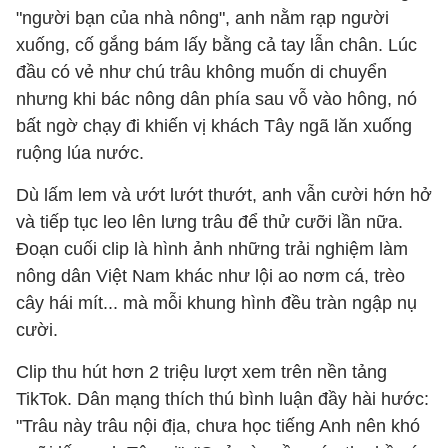
"người bạn của nhà nông", anh nằm rạp người
xuống, cố gắng bám lấy bằng cả tay lẫn chân. Lúc
đầu có vẻ như chú trâu không muốn di chuyển
nhưng khi bác nông dân phía sau vỗ vào hông, nó
bất ngờ chạy đi khiến vị khách Tây ngã lăn xuống
ruộng lúa nước.
Dù lấm lem và ướt lướt thướt, anh vẫn cười hớn hở
và tiếp tục leo lên lưng trâu để thử cưỡi lần nữa.
Đoạn cuối clip là hình ảnh những trải nghiệm làm
nông dân Việt Nam khác như lội ao nơm cá, trèo
cây hái mít... mà mỗi khung hình đều tràn ngập nụ
cười.
Clip thu hút hơn 2 triệu lượt xem trên nền tảng
TikTok. Dân mạng thích thú bình luận đầy hài hước:
"Trâu này trâu nội địa, chưa học tiếng Anh nên khó