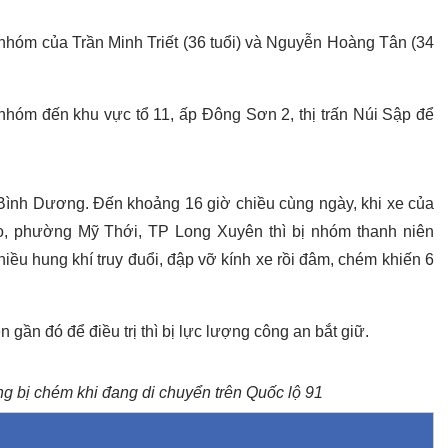
 nhóm của Trần Minh Triết (36 tuổi) và Nguyễn Hoàng Tân (34
óm đến khu vực tổ 11, ấp Đông Sơn 2, thị trấn Núi Sập để
ình Dương. Đến khoảng 16 giờ chiều cùng ngày, khi xe của
 phường Mỹ Thới, TP Long Xuyên thì bị nhóm thanh niên
iều hung khí truy đuổi, đập vỡ kính xe rồi đâm, chém khiến 6
 gần đó để điều trị thì bị lực lượng công an bắt giữ.
 bị chém khi đang di chuyển trên Quốc lộ 91