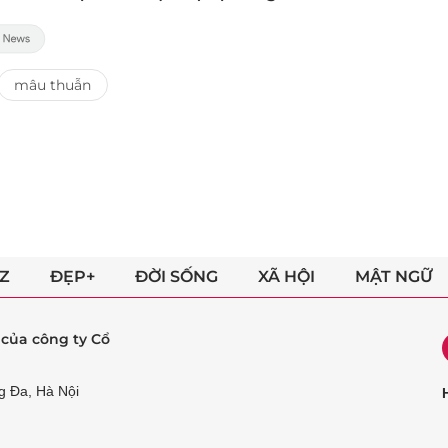
mâu thuẫn
Z
ĐẸP+
ĐỜI SỐNG
XÃ HỘI
MẬT NGỮ
ẻ của công ty Cổ
g Đa, Hà Nội