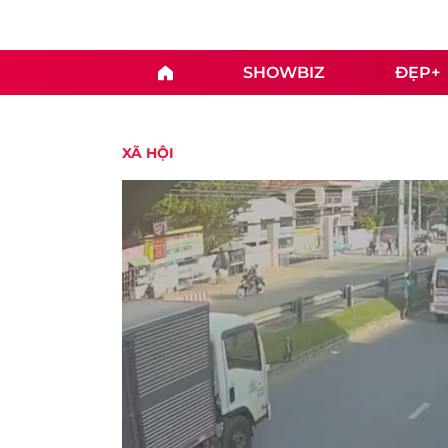
SHOWBIZ
ĐẸP+
XÃ HỘI