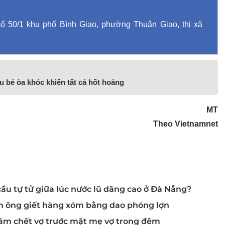
ố 50/1 khu phố Bình Giao, phường Thuận Giao, thị xã
u bé òa khóc khiến tất cả hốt hoảng
MT
Theo Vietnamnet
ầu tự tử giữa lúc nước lũ dâng cao ở Đà Nẵng?
àn ông giết hàng xóm bằng dao phóng lợn
âm chết vợ trước mặt mẹ vợ trong đêm