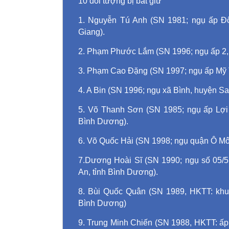
10 đối tượng bị bắt giữ
1. Nguyễn Tú Anh (SN 1981; ngụ ấp Đôn
Giang).
2. Phạm Phước Lắm (SN 1996; ngụ ấp 2, 
3. Phạm Cao Đặng (SN 1997; ngụ ấp Mỹ T
4. A Bin (SN 1996; ngụ xã Bình, huyện Sa
5. Võ Thanh Sơn (SN 1985; ngụ ấp Lợi
Bình Dương).
6. Võ Quốc Hải (SN 1998; ngụ quận Ô Mô
7.Dương Hoài Sĩ (SN 1990; ngụ số 05/5
An, tỉnh Bình Dương).
8. Bùi Quốc Quân (SN 1989, HKTT: khu 
Bình Dương)
9. Trung Minh Chiến (SN 1988, HKTT: ấp 