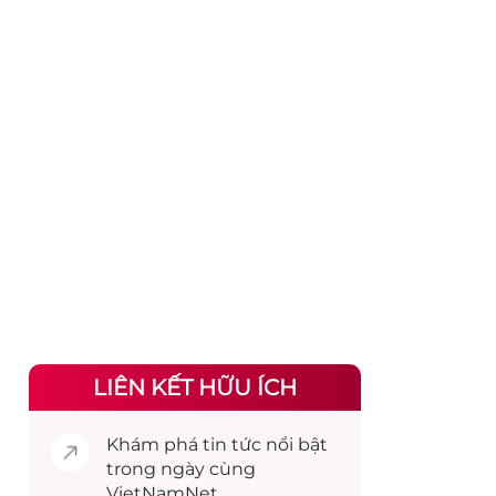
LIÊN KẾT HỮU ÍCH
Khám phá
tin tức
nổi bật
trong ngày cùng
VietNamNet