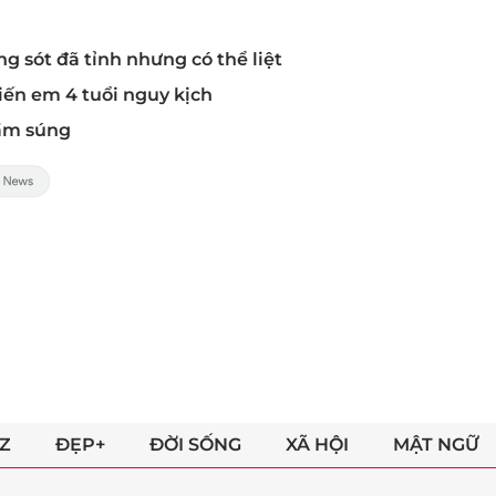
 sót đã tỉnh nhưng có thể liệt
hiến em 4 tuổi nguy kịch
cầm súng
Z
ĐẸP+
ĐỜI SỐNG
XÃ HỘI
MẬT NGỮ