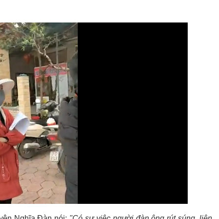
ện Nghĩa Đàn nói:
"Có sự việc người đàn ông rút súng, liên