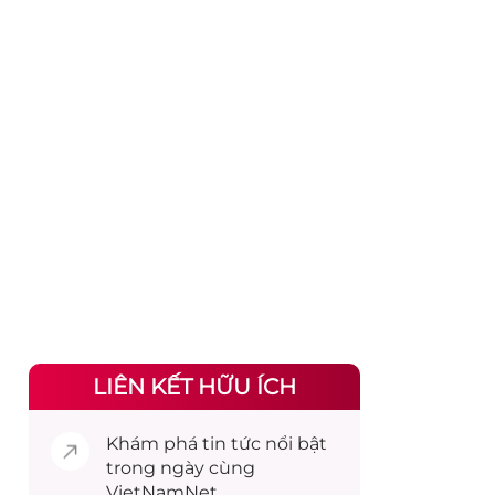
LIÊN KẾT HỮU ÍCH
Khám phá
tin tức
nổi bật
trong ngày cùng
VietNamNet