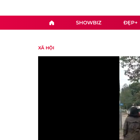
SHOWBIZ
ĐẸP+
XÃ HỘI