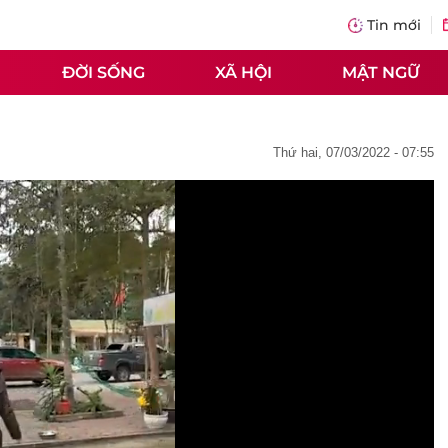
Tin mới
ĐỜI SỐNG
XÃ HỘI
MẬT NGỮ
thứ hai, 07/03/2022 - 07:55