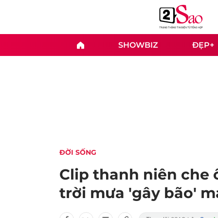
SHOWBIZ
ĐẸP+
ĐỜI SỐNG
Clip thanh niên che 
trời mưa 'gây bão' 