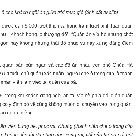
ô cho khách ngồi ăn giữa trời mưa gió (ảnh cắt từ clip)
n được gần 5.000 lượt thích và hàng trăm lượt bình luận quan
 như: “Khách hàng là thượng đế”, “Quán ăn vỉa hè nhưng chất
 ngon hay không nhưng thái độ phục vụ này xứng đáng điểm
..
ột quán bán bún ngan và các đồ ăn nhậu trên phố Chùa Hà
64 tuổi, chủ quán) xác nhận, người che ô trong clip là thanh
nhân viên làm việc tại quán của bà.
, trong khi khách đang ngồi ăn tại vỉa hè phía đối diện quán
g có ý định bỏ về cũng không muốn di chuyển vào trong quán,
 ăn ngon miệng.
hân viên bưng bê, phục vụ. Khung (thanh niên che ô trong clip
, khách của tôi đã nhậu gần xong rồi, chỉ nán lại ăn nốt bát