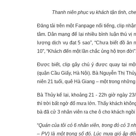
Thanh niên phục vụ khách tận tình, che 
Đăng tải trên một Fanpage nổi tiếng, clip nhậ
tâm. Dân mạng để lại nhiều bình luận thú vị
lượng dịch vụ đạt 5 sao”, “Chưa biết đồ ăn
10”, “Khách đến một lần chắc ủng hộ trọn đời”.
Được biết, clip gây chú ý được quay tại m
(quận Cầu Giấy, Hà Nội). Bà Nguyễn Thị Thủy (
niên 21 tuổi, quê Hà Giang – một trong những 
Bà Thủy kể lại, khoảng 21 - 22h giờ ngày 23/8
thì trời bất ngờ đổ mưa lớn. Thấy khách khôn
bà đã cử 3 nhân viên ra che ô cho khách ngồi
“
Quán của tôi có 6 nhân viên, trong đó có 3 n
– PV) là một trong số đó. Lúc mưa gió ập đến