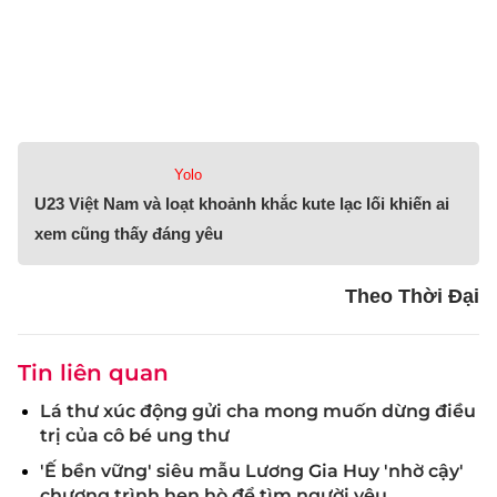
Yolo
U23 Việt Nam và loạt khoảnh khắc kute lạc lối khiến ai
xem cũng thấy đáng yêu
Theo Thời Đại
Tin liên quan
Lá thư xúc động gửi cha mong muốn dừng điều
trị của cô bé ung thư
'Ế bền vững' siêu mẫu Lương Gia Huy 'nhờ cậy'
chương trình hẹn hò để tìm người yêu