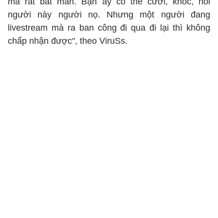
mà rất bất mãn. Bạn ấy có thể cười, khóc, nói
người này người nọ. Nhưng một người đang
livestream mà ra ban công đi qua đi lại thì không
chấp nhận được", theo ViruSs.