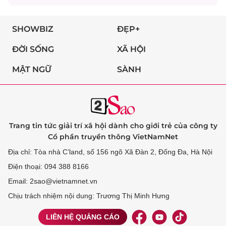
SHOWBIZ
ĐẸP+
ĐỜI SỐNG
XÃ HỘI
MẬT NGỮ
SÀNH
Trang tin tức giải trí xã hội dành cho giới trẻ của công ty
Cổ phần truyền thông VietNamNet
Địa chỉ: Tòa nhà C’land, số 156 ngõ Xã Đàn 2, Đống Đa, Hà Nội
Điện thoại: 094 388 8166
Email: 2sao@vietnamnet.vn
Chịu trách nhiệm nội dung: Trương Thị Minh Hưng
LIÊN HỆ QUẢNG CÁO