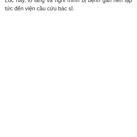
Lúc này, lo lắng và nghĩ mình bị bệnh gan nên lập
tức đến viện cầu cứu bác sĩ.