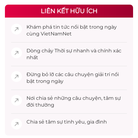
LIÊN KẾT HỮU ÍCH
Khám phá
tin tức
nổi bật trong ngày
cùng VietNamNet
Dòng chảy
Thời sự
nhanh và chính xác
nhất
Đừng bỏ lỡ các câu chuyện
giải trí
nổi
bật trong ngày
Nơi chia sẻ những câu chuyện,
tâm sự
đời thường
Chia sẻ
tâm sự
tình yêu, gia đình