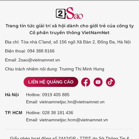
Trang tin tức giải trí xã hội dành cho giới trẻ của công ty
Cổ phần truyền thông VietNamNet
Địa chỉ: Tòa nhà C’land, số 156 ngõ Xã Đàn 2, Đống Đa, Hà Nội
Điện thoại: 094 388 8166
Email: 2sao@vietnamnet.vn
Chịu trách nhiệm nội dung: Trương Thị Minh Hưng
LIÊN HỆ QUẢNG CÁO
Hà Nội
Hotline:
0919 405 885
Email: vietnamnetjsc.hn@vietnamnet.vn
TP. HCM
Hotline:
028 38 181 436
Email: vietnamnetjsc.hcm@vietnamnet.vn
Giấy phép hoạt động số 2442/GP - TTĐT do Sở Thông Tin &