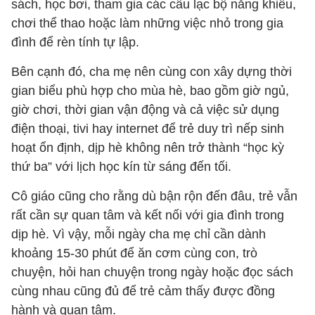
sách, học bơi, tham gia các câu lạc bộ năng khiếu,
chơi thể thao hoặc làm những việc nhỏ trong gia
đình để rèn tính tự lập.
Bên cạnh đó, cha mẹ nên cùng con xây dựng thời
gian biểu phù hợp cho mùa hè, bao gồm giờ ngủ,
giờ chơi, thời gian vận động và cả việc sử dụng
điện thoại, tivi hay internet để trẻ duy trì nếp sinh
hoạt ổn định, dịp hè không nên trở thành “học kỳ
thứ ba” với lịch học kín từ sáng đến tối.
Cô giáo cũng cho rằng dù bận rộn đến đâu, trẻ vẫn
rất cần sự quan tâm và kết nối với gia đình trong
dịp hè. Vì vậy, mỗi ngày cha mẹ chỉ cần dành
khoảng 15-30 phút để ăn cơm cùng con, trò
chuyện, hỏi han chuyện trong ngày hoặc đọc sách
cùng nhau cũng đủ để trẻ cảm thấy được đồng
hành và quan tâm.