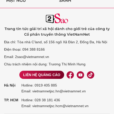
MẬT NGỮ
SÀNH
Trang tin tức giải trí xã hội dành cho giới trẻ của công ty
Cổ phần truyền thông VietNamNet
Địa chỉ: Tòa nhà C’land, số 156 ngõ Xã Đàn 2, Đống Đa, Hà Nội
Điện thoại: 094 388 8166
Email: 2sao@vietnamnet.vn
Chịu trách nhiệm nội dung: Trương Thị Minh Hưng
LIÊN HỆ QUẢNG CÁO
Hà Nội
Hotline:
0919 405 885
Email: vietnamnetjsc.hn@vietnamnet.vn
TP. HCM
Hotline:
028 38 181 436
Email: vietnamnetjsc.hcm@vietnamnet.vn