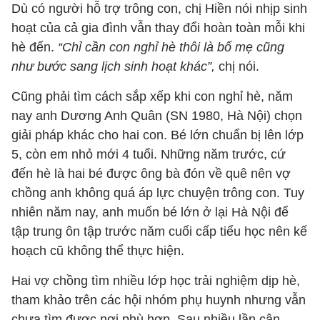
Dù có người hỗ trợ trông con, chị Hiền nói nhịp sinh
hoạt của cả gia đình vẫn thay đổi hoàn toàn mỗi khi
hè đến.
“Chỉ cần con nghỉ hè thôi là bố mẹ cũng
như bước sang lịch sinh hoạt khác”,
chị nói.
Cũng phải tìm cách sắp xếp khi con nghỉ hè, năm
nay anh Dương Anh Quân (SN 1980, Hà Nội) chọn
giải pháp khác cho hai con. Bé lớn chuẩn bị lên lớp
5, còn em nhỏ mới 4 tuổi. Những năm trước, cứ
đến hè là hai bé được ông bà đón về quê nên vợ
chồng anh không quá áp lực chuyện trông con. Tuy
nhiên năm nay, anh muốn bé lớn ở lại Hà Nội để
tập trung ôn tập trước năm cuối cấp tiểu học nên kế
hoạch cũ không thể thực hiện.
Hai vợ chồng tìm nhiều lớp học trải nghiệm dịp hè,
tham khảo trên các hội nhóm phụ huynh nhưng vẫn
chưa tìm được nơi phù hợp. Sau nhiều lần cân