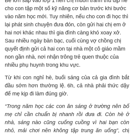
Bé lớn sắp vào lớp 1 nên chị muốn tranh thủ dịp hè
cho con tập một số kỹ năng cơ bản trước khi bước
vào năm học mới. Tuy nhiên, nếu cho con đi học thì
lại phát sinh chuyện đưa đón, còn gửi hai chị em ở
hai nơi khác nhau thì gia đình càng khó xoay xở.
Sau nhiều ngày bàn bạc, cuối cùng vợ chồng chị
quyết định gửi cả hai con tại nhà một cô giáo mầm
non gần nhà, nơi nhận trông trẻ quen thuộc của
nhiều phụ huynh trong khu vực.
Từ khi con nghỉ hè, buổi sáng của cả gia đình bắt
đầu sớm hơn thường lệ. 6h, cả nhà phải thức dậy
để mẹ kịp đi làm đúng giờ.
“Trong năm học các con ăn sáng ở trường nên bố
mẹ chỉ cần chuẩn bị nhanh rồi đưa đi. Còn hè ở
nhà, sáng nào cũng cuống cuồng vì hai bạn còn
nhỏ, mải chơi nên không tập trung ăn uống”,
chị