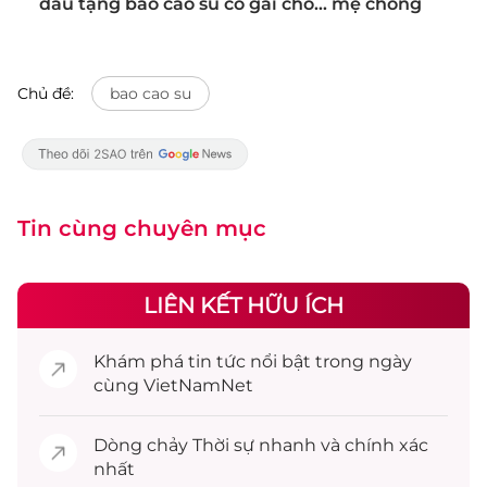
dâu tặng bao cao su có gai cho… mẹ chồng
Chủ đề:
bao cao su
Tin cùng chuyên mục
LIÊN KẾT HỮU ÍCH
Khám phá
tin tức
nổi bật trong ngày
cùng VietNamNet
Dòng chảy
Thời sự
nhanh và chính xác
nhất