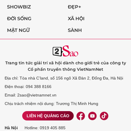
SHOWBIZ
ĐẸP+
ĐỜI SỐNG
XÃ HỘI
MẬT NGỮ
SÀNH
Trang tin tức giải trí xã hội dành cho giới trẻ của công ty
Cổ phần truyền thông VietNamNet
Địa chỉ: Tòa nhà C’land, số 156 ngõ Xã Đàn 2, Đống Đa, Hà Nội
Điện thoại: 094 388 8166
Email: 2sao@vietnamnet.vn
Chịu trách nhiệm nội dung: Trương Thị Minh Hưng
LIÊN HỆ QUẢNG CÁO
Hà Nội
Hotline:
0919 405 885