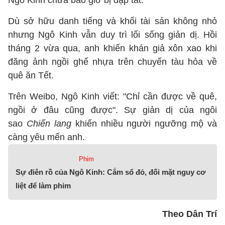
Ngô Kinh chưa bao giờ bị dập tắt.
Dù sở hữu danh tiếng và khối tài sản không nhỏ
nhưng Ngô Kinh vẫn duy trì lối sống giản dị. Hồi
tháng 2 vừa qua, anh khiến khán giả xôn xao khi
đăng ảnh ngồi ghế nhựa trên chuyến tàu hỏa về
quê ăn Tết.
Trên Weibo, Ngô Kinh viết: "Chỉ cần được về quê,
ngồi ở đâu cũng được". Sự giản dị của ngôi
sao
Chiến lang
khiến nhiều người ngưỡng mộ và
càng yêu mến anh.
Phim
Sự điên rồ của Ngô Kinh: Cắm sổ đỏ, đối mặt nguy cơ
liệt để làm phim
Theo Dân Trí