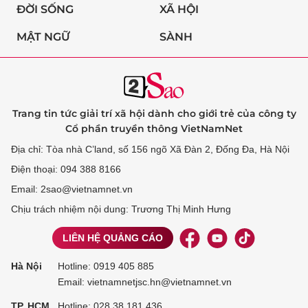
ĐỜI SỐNG
XÃ HỘI
MẬT NGỮ
SÀNH
Trang tin tức giải trí xã hội dành cho giới trẻ của công ty
Cổ phần truyền thông VietNamNet
Địa chỉ: Tòa nhà C’land, số 156 ngõ Xã Đàn 2, Đống Đa, Hà Nội
Điện thoại: 094 388 8166
Email: 2sao@vietnamnet.vn
Chịu trách nhiệm nội dung: Trương Thị Minh Hưng
LIÊN HỆ QUẢNG CÁO
Hà Nội
Hotline:
0919 405 885
Email: vietnamnetjsc.hn@vietnamnet.vn
TP. HCM
Hotline:
028 38 181 436