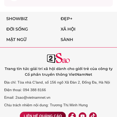
SHOWBIZ
ĐẸP+
ĐỜI SỐNG
XÃ HỘI
MẬT NGỮ
SÀNH
Trang tin tức giải trí xã hội dành cho giới trẻ của công ty
Cổ phần truyền thông VietNamNet
Địa chỉ: Tòa nhà C’land, số 156 ngõ Xã Đàn 2, Đống Đa, Hà Nội
Điện thoại: 094 388 8166
Email: 2sao@vietnamnet.vn
Chịu trách nhiệm nội dung: Trương Thị Minh Hưng
LIÊN HỆ QUẢNG CÁO