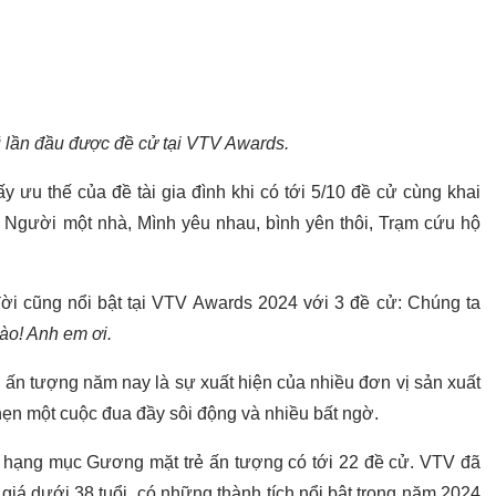
ũ lần đầu được đề cử tại VTV Awards.
 ưu thế của đề tài gia đình khi có tới 5/10 đề cử cùng khai
Người một nhà, Mình yêu nhau, bình yên thôi, Trạm cứu hộ
 đời cũng nổi bật tại VTV Awards 2024 với 3 đề cử: Chúng ta
nào! Anh em ơi.
ấn tượng năm nay là sự xuất hiện của nhiều đơn vị sản xuất
ẹn một cuộc đua đầy sôi động và nhiều bất ngờ.
 hạng mục Gương mặt trẻ ấn tượng có tới 22 đề cử. VTV đã
giá dưới 38 tuổi, có những thành tích nổi bật trong năm 2024