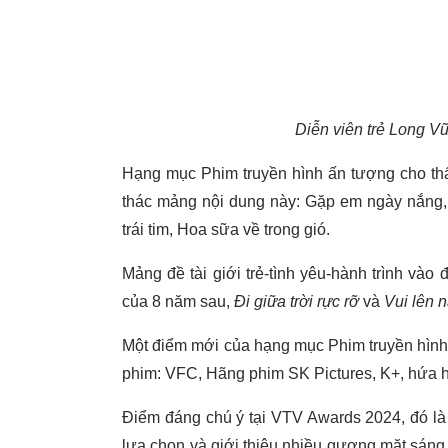
Diễn viên trẻ Long V
Hạng mục Phim truyền hình ấn tượng cho thấy
thác mảng nội dung này: Gặp em ngày nắng, 
trái tim, Hoa sữa về trong gió.
Mảng đề tài giới trẻ-tình yêu-hành trình vào
của 8 năm sau,
Đi giữa trời rực rỡ
và
Vui lên 
Một điểm mới của hạng mục Phim truyền hình 
phim: VFC, Hãng phim SK Pictures, K+, hứa h
Điểm đáng chú ý tại VTV Awards 2024, đó là
lựa chọn và giới thiệu nhiều gương mặt sáng 