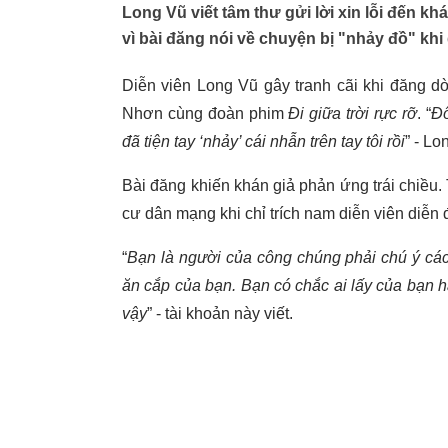
Long Vũ viết tâm thư gửi lời xin lỗi đến k
vì bài đăng nói về chuyện bị "nhảy đồ" khi
Diễn viên Long Vũ gây tranh cãi khi đăng dò
Nhơn cùng đoàn phim
Đi giữa trời rực rỡ
. “
Đô
đã tiện tay ‘nhảy’ cái nhẫn trên tay tôi rồi
” - Lo
Bài đăng khiến khán giả phản ứng trái chiều
cư dân mạng khi chỉ trích nam diễn viên diễn đạ
“
Bạn là người của công chúng phải chú ý các
ăn cắp của bạn. Bạn có chắc ai lấy của bạn ha
vậy
” - tài khoản này viết.