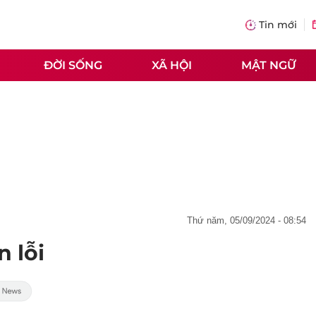
Tin mới
ĐỜI SỐNG
XÃ HỘI
MẬT NGỮ
thứ năm, 05/09/2024 - 08:54
n lỗi