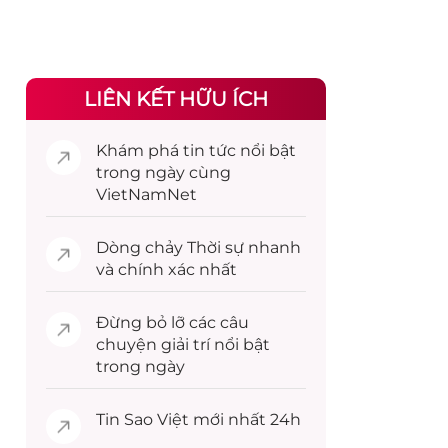
LIÊN KẾT HỮU ÍCH
Khám phá
tin tức
nổi bật
trong ngày cùng
VietNamNet
Dòng chảy
Thời sự
nhanh
và chính xác nhất
Đừng bỏ lỡ các câu
chuyện
giải trí
nổi bật
trong ngày
Tin
Sao Việt
mới nhất 24h