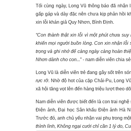
Tối cùng ngày, Long Vũ thông báo đã nhận lạ
gấp gáp và dày đặc nên chưa kịp phản hồi khá
xin lỗi khán giả Quy Nhơn, Bình Định.
“Con thành thật xin lỗi vì một phút chưa s
khiến mọi người buồn lòng. Con xin nhận lỗi s
trọng và ghi nhớ để càng ngày càng hoàn thi
Nhơn dành cho con...
” - nam diễn viên chia sẻ
Long Vũ là diễn viên trẻ đang gây sốt trên s
rực rỡ
. Nhờ độ hot của cặp Chải-Pu, Long V
xã hội tăng vọt lên đến hàng triệu lượt theo dõ
Nam diễn viên được biết đến là con trai nghệ 
Điện ảnh, Đại học Sân khấu Điện ảnh Hà N
Trước đó, anh chủ yếu nhận vai phụ trong mộ
thình lình, Không ngại cưới chỉ cần 1 lý do, 