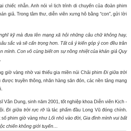
i chiếc nhẫn. Anh nói vì lịch trình di chuyển của đoàn phim
n giả. Trong tâm thư, diễn viên xưng hô bằng “con”, gửi lời
uy nghĩ kỹ mà đưa lên mạng xã hội những câu chữ không hay,
âu sắc và sẽ cẩn trọng hơn. Tất cả ý kiến góp ý con đều trân
ện mình. Con vô cùng biết ơn sự nồng nhiệt của khán giả Quy
.
óng giờ vàng nhờ vai thiếu gia miền núi Chải phim
Đi giữa trời
ũ được truyền thông, nhãn hàng săn đón, các nền tảng mạng
i.
sĩ Vân Dung, sinh năm 2001, tốt nghiệp khoa Diễn viên Kịch -
ội.
Đi giữa trời rực rỡ
là tác phẩm đầu Long Vũ đóng chính.
t số phim giờ vàng như
Lối nhỏ vào đời, Gia đình mình vui bất
Cuộc chiến không giới tuyến…