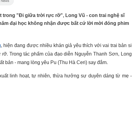
ốt trong "Đi giữa trời rực rỡ", Long Vũ - con trai nghệ sĩ
4 năm đại học không nhận được bất cứ lời mời đóng phim
g
, hiện đang được nhiều khán giả yêu thích với vai trai bản si
c rỡ
. Trong tác phẩm của đạo diễn Nguyễn Thanh Sơn, Long
nhất bản - mang lòng yêu Pu (Thu Hà Ceri) say đắm.
xuất linh hoạt, tự nhiên, thừa hưởng sự duyên dáng từ mẹ -