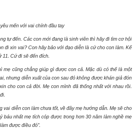
yêu mến với vai chính đầu tay
ng tự đến. Các con mới đang là sinh viên thì hãy đi tìm cơ hội
on đi xin vai? Con hãy bảo với đạo diễn là cứ cho con làm. Kể
ứ 11. Cứ đi sẽ đến đích.
hì mẹ cũng chẳng giúp gì được con cả. Mặc dù có thể là một
vai, nhưng diễn xuất của con sau đó không được khán giả đón
xin cho con cả đời. Mẹ con mình đã thống nhất với nhau rồi.
đi.
ng vai diễn con làm chưa tốt, về đây mẹ hướng dẫn. Mẹ sẽ cho
ý báu nhất mẹ tích cóp được trong hơn 30 năm làm nghề mẹ
 làm được điều đó”.