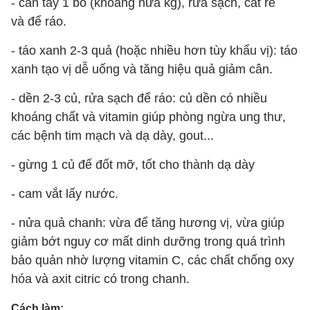
- cần tây 1 bó (khoảng nửa kg), rửa sạch, cắt rễ
và để ráo.
- táo xanh 2-3 quả (hoặc nhiều hơn tùy khẩu vị): táo
xanh tạo vị dễ uống và tăng hiệu quả giảm cân.
- dền 2-3 củ, rửa sạch để ráo: củ dền có nhiều
khoáng chất và vitamin giúp phòng ngừa ung thư,
các bệnh tim mạch và dạ dày, gout...
- gừng 1 củ để đốt mỡ, tốt cho thành dạ dày
- cam vắt lấy nước.
- nửa quả chanh: vừa để tăng hương vị, vừa giúp
giảm bớt nguy cơ mất dinh dưỡng trong quá trình
bảo quản nhờ lượng vitamin C, các chất chống oxy
hóa và axit citric có trong chanh.
Cách làm: