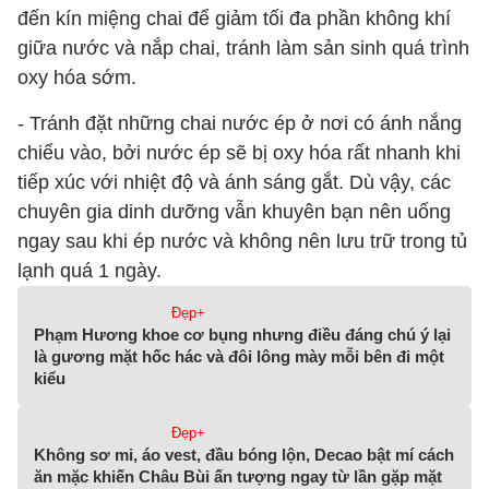
đến kín miệng chai để giảm tối đa phần không khí
giữa nước và nắp chai, tránh làm sản sinh quá trình
oxy hóa sớm.
- Tránh đặt những chai nước ép ở nơi có ánh nắng
chiếu vào, bởi nước ép sẽ bị oxy hóa rất nhanh khi
tiếp xúc với nhiệt độ và ánh sáng gắt. Dù vậy, các
chuyên gia dinh dưỡng vẫn khuyên bạn nên uống
ngay sau khi ép nước và không nên lưu trữ trong tủ
lạnh quá 1 ngày.
Đẹp+
Phạm Hương khoe cơ bụng nhưng điều đáng chú ý lại
là gương mặt hốc hác và đôi lông mày mỗi bên đi một
kiểu
Đẹp+
Không sơ mi, áo vest, đầu bóng lộn, Decao bật mí cách
ăn mặc khiến Châu Bùi ấn tượng ngay từ lần gặp mặt