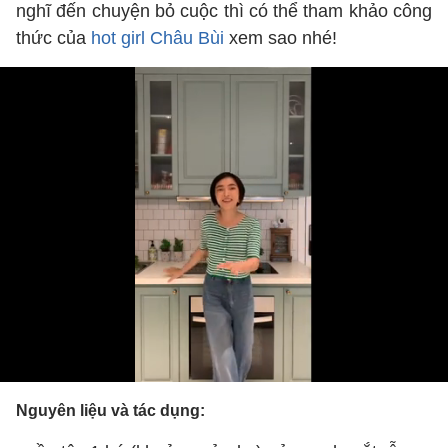
nghĩ đến chuyện bỏ cuộc thì có thể tham khảo công
thức của
hot girl Châu Bùi
xem sao nhé!
Nguyên liệu và tác dụng: