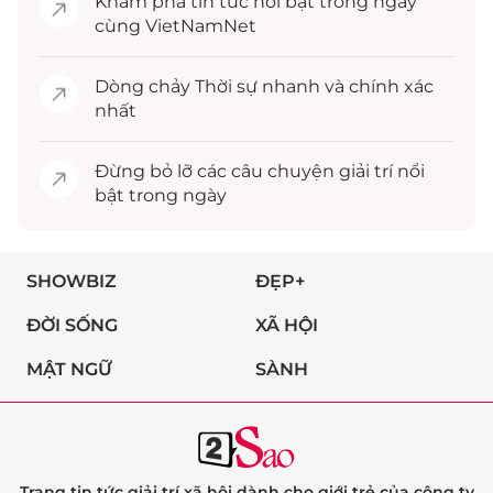
Khám phá
tin tức
nổi bật trong ngày
cùng VietNamNet
Dòng chảy
Thời sự
nhanh và chính xác
nhất
Đừng bỏ lỡ các câu chuyện
giải trí
nổi
bật trong ngày
SHOWBIZ
ĐẸP+
ĐỜI SỐNG
XÃ HỘI
MẬT NGỮ
SÀNH
Trang tin tức giải trí xã hội dành cho giới trẻ của công ty