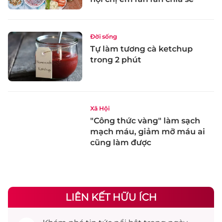
Đời sống
Tự làm tương cà ketchup
trong 2 phút
Xã Hội
"Công thức vàng" làm sạch
mạch máu, giảm mỡ máu ai
cũng làm được
LIÊN KẾT HỮU ÍCH