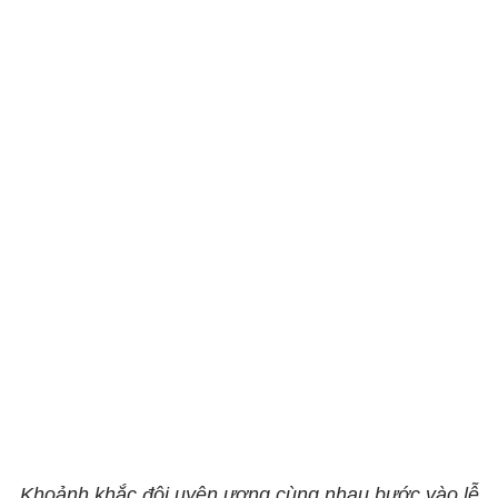
Khoảnh khắc đôi uyên ương cùng nhau bước vào lễ