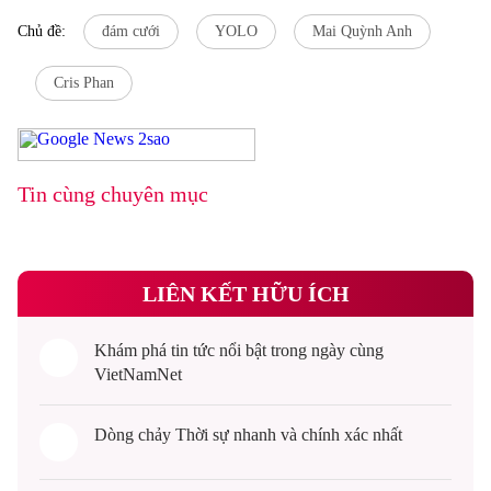
Chủ đề:
đám cưới
YOLO
Mai Quỳnh Anh
Cris Phan
Tin cùng chuyên mục
LIÊN KẾT HỮU ÍCH
Khám phá
tin tức
nổi bật trong ngày cùng
VietNamNet
Dòng chảy
Thời sự
nhanh và chính xác nhất