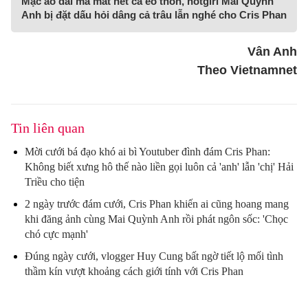
Mặc áo dài mà mất hết cả eo thon, hotgirl Mai Quỳnh
Anh bị đặt dấu hỏi dâng cả trâu lẫn nghé cho Cris Phan
Vân Anh
Theo Vietnamnet
Tin liên quan
Mời cưới bá đạo khó ai bì Youtuber đình đám Cris Phan:
Không biết xưng hô thế nào liền gọi luôn cả 'anh' lẫn 'chị' Hải
Triều cho tiện
2 ngày trước đám cưới, Cris Phan khiến ai cũng hoang mang
khi đăng ảnh cùng Mai Quỳnh Anh rồi phát ngôn sốc: 'Chọc
chó cực mạnh'
Đúng ngày cưới, vlogger Huy Cung bất ngờ tiết lộ mối tình
thầm kín vượt khoảng cách giới tính với Cris Phan