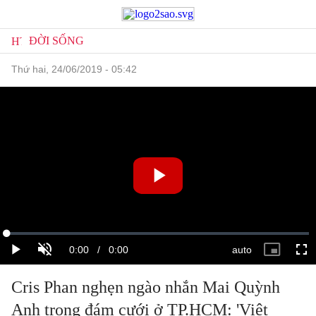
ĐỜI SỐNG
thứ hai, 24/06/2019 - 05:42
Cris Phan nghẹn ngào nhắn Mai Quỳnh
Anh trong đám cưới ở TP.HCM: 'Việt