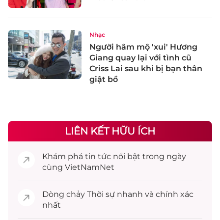
Nhạc
Người hâm mộ 'xui' Hương
Giang quay lại với tình cũ
Criss Lai sau khi bị bạn thân
giật bồ
LIÊN KẾT HỮU ÍCH
Khám phá
tin tức
nổi bật trong ngày
cùng VietNamNet
Dòng chảy
Thời sự
nhanh và chính xác
nhất