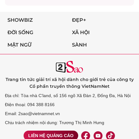
SHOWBIZ
ĐẸP+
ĐỜI SỐNG
XÃ HỘI
MẬT NGỮ
SÀNH
Trang tin tức giải trí xã hội dành cho giới trẻ của công ty
Cổ phần truyền thông VietNamNet
Địa chỉ: Tòa nhà C’land, số 156 ngõ Xã Đàn 2, Đống Đa, Hà Nội
Điện thoại: 094 388 8166
Email: 2sao@vietnamnet.vn
Chịu trách nhiệm nội dung: Trương Thị Minh Hưng
LIÊN HỆ QUẢNG CÁO