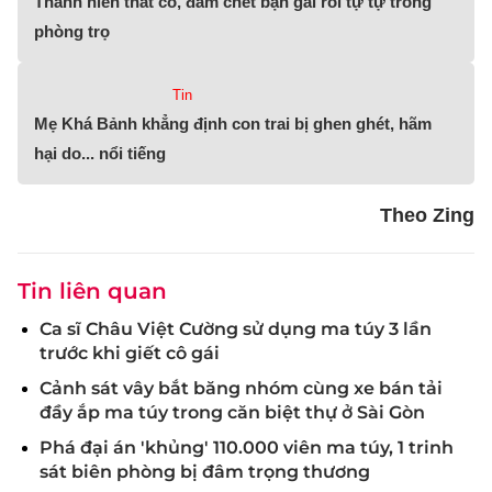
Thanh niên thắt cổ, đâm chết bạn gái rồi tự tự trong
phòng trọ
Tin
Mẹ Khá Bảnh khẳng định con trai bị ghen ghét, hãm
hại do... nổi tiếng
Theo Zing
Tin liên quan
Ca sĩ Châu Việt Cường sử dụng ma túy 3 lần
trước khi giết cô gái
Cảnh sát vây bắt băng nhóm cùng xe bán tải
đầy ắp ma túy trong căn biệt thự ở Sài Gòn
Phá đại án 'khủng' 110.000 viên ma túy, 1 trinh
sát biên phòng bị đâm trọng thương