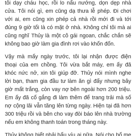
tôi dạy cháu học, rồi lo nấu nướng, dọn dẹp nhà
cửa. Tôi nói gì, em cũng dạ thưa lễ phép. Đi chơi
với ai, em cũng xin phép cả nhà rồi mới đi và tới
đúng 9 giờ tối là có mặt ở nhà. Không chỉ tôi mà ai
cũng nghĩ Thủy là một cô gái ngoan, chắc chắn sẽ
không bao giờ làm gia đình rơi vào khốn đốn.
Vậy mà mấy ngày trước, tôi lại nhận được điện
thoại của em chồng. Tôi vừa bắt máy, em ấy đã
khóc nức nở, xin tôi giúp đỡ. Thủy nói mình nghe
lời bạn, tham gia đầu tư làm ăn gì đấy nhưng bây
giờ mất trắng, còn vay nợ bên ngoài hơn 200 triệu.
Em ấy đã cố gắng đi làm thêm để trang trải mà số
nợ cộng lãi vẫn tăng lên từng ngày. Hiện tại đã hơn
300 triệu rồi và bên cho vay đòi báo lên nhà trường
nếu em không thanh toán trong tháng này.
Thủy không biết phải bấu víu ai nữa. Nói cho bố mẹ