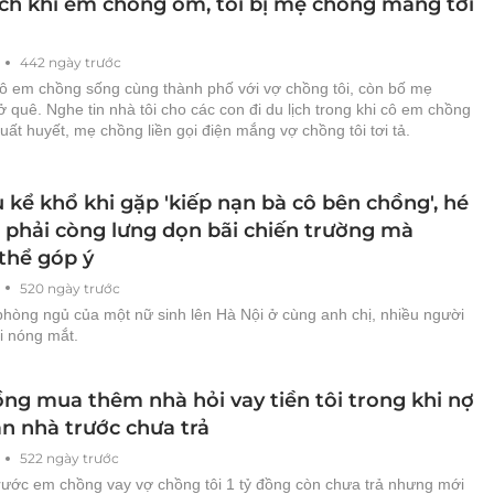
lịch khi em chồng ốm, tôi bị mẹ chồng mắng tơi
442 ngày trước
cô em chồng sống cùng thành phố với vợ chồng tôi, còn bố mẹ
ở quê. Nghe tin nhà tôi cho các con đi du lịch trong khi cô em chồng
uất huyết, mẹ chồng liền gọi điện mắng vợ chồng tôi tơi tả.
 kể khổ khi gặp 'kiếp nạn bà cô bên chồng', hé
o phải còng lưng dọn bãi chiến trường mà
thể góp ý
520 ngày trước
phòng ngủ của một nữ sinh lên Hà Nội ở cùng anh chị, nhiều người
i nóng mắt.
ng mua thêm nhà hỏi vay tiền tôi trong khi nợ
n nhà trước chưa trả
522 ngày trước
rước em chồng vay vợ chồng tôi 1 tỷ đồng còn chưa trả nhưng mới