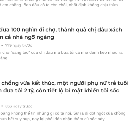
ô em chồng. Ban đầu cô ta còn chối, nhất định không chịu thừa
đưa 100 nghìn đi chợ, thành quả chị dâu xách
ến cả nhà ngỡ ngàng
779 ngày trước
i chợ “sáng tạo” của chị dâu mà bữa tối cả nhà đành kéo nhau ra
hàng.
 chồng vừa kết thúc, một người phụ nữ trẻ tuổi
 đưa tôi 2 tỷ, còn tiết lộ bí mật khiến tôi sốc
833 ngày trước
oàng không thể tin những gì cô ta nói. Sự ra đi đột ngột của chồng
chưa hết suy sụp, nay lại phải đón nhận thêm cú sốc này.