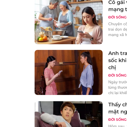
Cô gái 
mạng t
ĐỜI SỐNG
Chuyện cô
trai dọn d
mạng xã h
Anh tra
sốc khi
chị
ĐỜI SỐNG
Ngày trước
từng thươn
chị lại khi
Thấy ch
mặt ng
ĐỜI SỐNG
Hôm sau, t