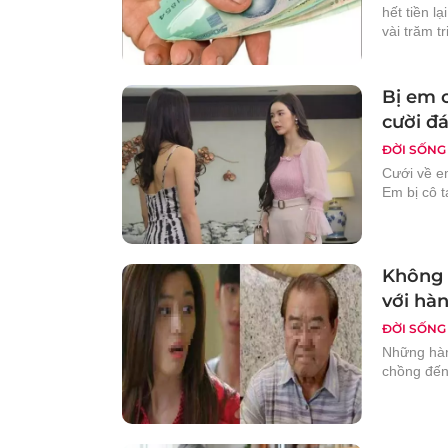
hết tiền l
vài trăm t
Bị em c
cười đ
ĐỜI SỐNG
Cưới về e
Em bị cô 
Không 
với hà
ĐỜI SỐNG
Những hàn
chồng đến