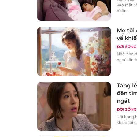
vào mặt c
nhận.
Mẹ tôi 
về khi
ĐỜI SỐNG
Nhờ pha đ
ngoài ăn 
Tang lễ
đến tìm
ngất
ĐỜI SỐNG
Tôi bàng h
khiến tôi 