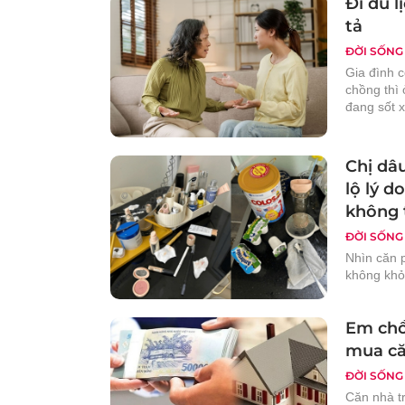
Đi du 
tả
ĐỜI SỐNG
Gia đình 
chồng thì 
đang sốt x
Chị dâu
lộ lý d
không 
ĐỜI SỐNG
Nhìn căn 
không khỏ
Em chồ
mua că
ĐỜI SỐNG
Căn nhà t