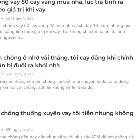
ng vay 50 cây vàng mua nhà, lúc trả tính ra
eo giá trị khi vay
667 ngày trước
m chồng vay 50 cây vàng để mua nhà cách đây 10 năm, nhưng giờ
 tôi bằng tiền theo giá trị khi vay. Tôi không chịu thì nó nói tôi tính
cả người nhà
 chồng ở nhờ vài tháng, tôi cay đắng khi chính
n bị đuổi ra khỏi nhà
668 ngày trước
ời đắc thắng của em chồng, tôi biết, mọi chuyện là do cô ta dựng
 khi nói với chồng, anh lại không hề tin điều đó.
 chồng thường xuyên vay tôi tiền nhưng không
681 ngày trước
 nhà chồng đến nay gần chục năm, tôi như cây ATM để em chồng cứ