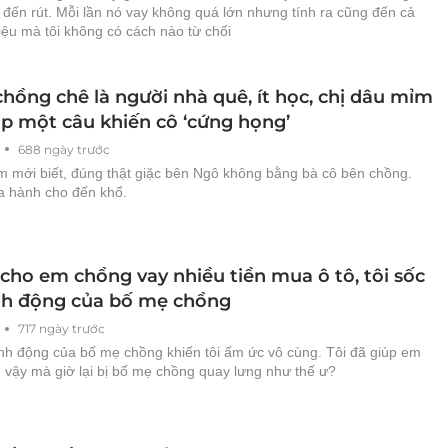
ại đến rút. Mỗi lần nó vay không quá lớn nhưng tính ra cũng đến cả
riệu mà tôi không có cách nào từ chối
hồng chê là người nhà quê, ít học, chị dâu mỉm
áp một câu khiến cô ‘cứng họng’
688 ngày trước
m mới biết, đúng thật giặc bên Ngô không bằng bà cô bên chồng.
ta hành cho đến khổ.
cho em chồng vay nhiều tiền mua ô tô, tôi sốc
nh động của bố mẹ chồng
717 ngày trước
h động của bố mẹ chồng khiến tôi ấm ức vô cùng. Tôi đã giúp em
 vậy mà giờ lại bị bố mẹ chồng quay lưng như thế ư?