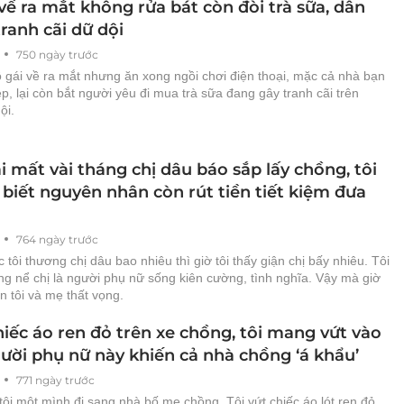
về ra mắt không rửa bát còn đòi trà sữa, dân
ranh cãi dữ dội
750 ngày trước
 gái về ra mắt nhưng ăn xong ngồi chơi điện thoại, mặc cả nhà bạn
ẹp, lại còn bắt người yêu đi mua trà sữa đang gây tranh cãi trên
ội.
i mất vài tháng chị dâu báo sắp lấy chồng, tôi
 biết nguyên nhân còn rút tiền tiết kiệm đưa
764 ngày trước
 tôi thương chị dâu bao nhiêu thì giờ tôi thấy giận chị bấy nhiêu. Tôi
g nể chị là người phụ nữ sống kiên cường, tình nghĩa. Vậy mà giờ
ến tôi và mẹ thất vọng.
iếc áo ren đỏ trên xe chồng, tôi mang vứt vào
ười phụ nữ này khiến cả nhà chồng ‘á khẩu’
771 ngày trước
ôi một mình đi sang nhà bố mẹ chồng. Tôi vứt chiếc áo lót ren đỏ