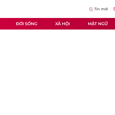
Tin mới
ĐỜI SỐNG
XÃ HỘI
MẬT NGỮ