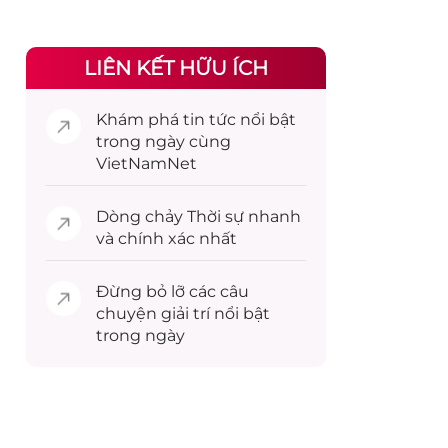
LIÊN KẾT HỮU ÍCH
Khám phá
tin tức
nổi bật
trong ngày cùng
VietNamNet
Dòng chảy
Thời sự
nhanh
và chính xác nhất
Đừng bỏ lỡ các câu
chuyện
giải trí
nổi bật
trong ngày