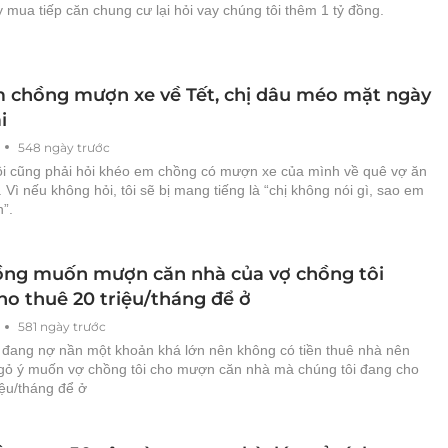
 mua tiếp căn chung cư lại hỏi vay chúng tôi thêm 1 tỷ đồng.
 chồng mượn xe về Tết, chị dâu méo mặt ngày
i
548 ngày trước
tôi cũng phải hỏi khéo em chồng có mượn xe của mình về quê vợ ăn
 Vì nếu không hỏi, tôi sẽ bị mang tiếng là “chị không nói gì, sao em
”.
ng muốn mượn căn nhà của vợ chồng tôi
ho thuê 20 triệu/tháng để ở
581 ngày trước
đang nợ nần một khoản khá lớn nên không có tiền thuê nhà nên
gỏ ý muốn vợ chồng tôi cho mượn căn nhà mà chúng tôi đang cho
iệu/tháng để ở