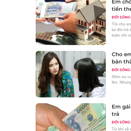
Em chồ
tiền th
ĐỜI SỐNG
Tôi cho e
lại đòi trả
toán với 
Cho em
bản thâ
ĐỜI SỐNG
Nhìn nụ cư
lên. Nhưng
Em gái
trả
ĐỜI SỐNG
Từ khi về