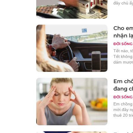
đây chú ấy
Cho em
nhận lạ
ĐỜI SỐNG
Tết nào, 
Tết không.
dám mượn
Em chồ
đang c
ĐỜI SỐNG
Em chồng 
mới đây n
thuê 20 tr