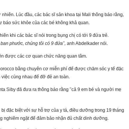
 nhiên. Lúc đầu, các bác sĩ sản khoa tại Mali thông báo rằng,
dự báo sức khỏe của các bé không khả quan.
iên khi các bác sĩ nói trong bụng chị có tới 9 đứa trẻ.
 ban phước, chúng tôi có 9 đứa",
anh Abdelkader nói.
nên được các cơ quan chức năng quan tâm.
Morocco bằng chuyên cơ miễn phí để được chăm sóc y tế đặc
m việc cùng nhau để đỡ đẻ an toàn.
anta Siby đã đưa ra thông báo rằng "cả 9 em bé và người mẹ
bị đặc biệt với sự hỗ trợ của y tá, điều dưỡng trong 19 tháng
ống nghiêm ngặt để đảm bảo nhận đủ chất dinh dưỡng.