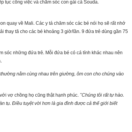
tiếp tục công việc và chăm sóc con gái cả Souda.
on quay về Mali. Các y tá chăm sóc các bé nói họ sẽ rất nhớ
hải thay tã cho các bé khoảng 3 giờ/lần. 9 đứa trẻ dùng gần 75
ăm sóc những đứa trẻ. Mỗi đứa bé có cá tính khác nhau nên
n.
i thường nằm cùng nhau trên giường, ôm con cho chúng vào
với vợ chồng họ cũng thật hạnh phúc.
"Chúng tôi rất tự hào.
n tụ. Điều tuyệt vời hơn là gia đình được cả thế giới biết