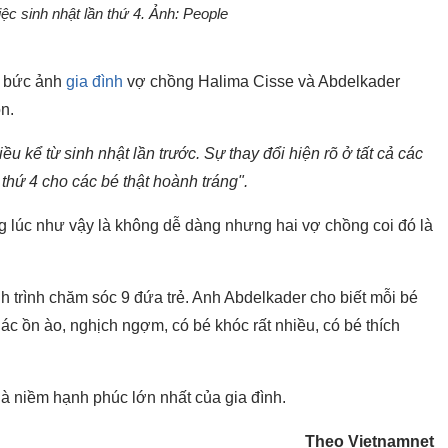
ệc sinh nhật lần thứ 4. Ảnh: People
ẻ bức ảnh
gia đình
vợ chồng Halima Cisse và Abdelkader
n.
ều kể từ sinh nhật lần trước. Sự thay đổi hiện rõ ở tất cả các
 thứ 4 cho các bé thật hoành tráng".
g lúc như vậy là không dễ dàng nhưng hai vợ chồng coi đó là
h trình chăm sóc 9 đứa trẻ. Anh Abdelkader cho biết mỗi bé
khác ồn ào, nghịch ngợm, có bé khóc rất nhiều, có bé thích
là niềm hạnh phúc lớn nhất của gia đình.
Theo Vietnamnet