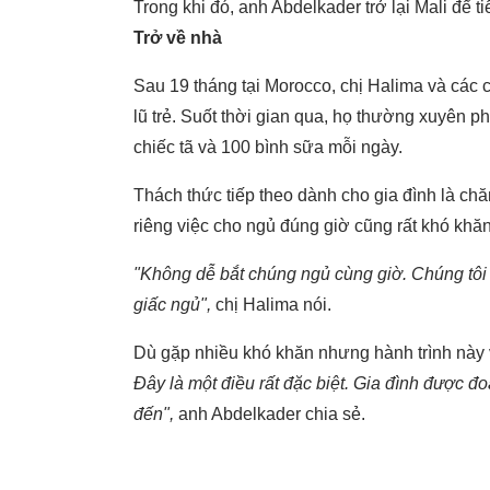
Trong khi đó, anh Abdelkader trở lại Mali để 
Trở về nhà
Sau 19 tháng tại Morocco, chị Halima và các c
lũ trẻ. Suốt thời gian qua, họ thường xuyên p
chiếc tã và 100 bình sữa mỗi ngày.
Thách thức tiếp theo dành cho gia đình là ch
riêng việc cho ngủ đúng giờ cũng rất khó khă
"Không dễ bắt chúng ngủ cùng giờ. Chúng tô
giấc ngủ",
chị Halima nói.
Dù gặp nhiều khó khăn nhưng hành trình này 
Đây là một điều rất đặc biệt. Gia đình được đoà
đến",
anh Abdelkader chia sẻ.