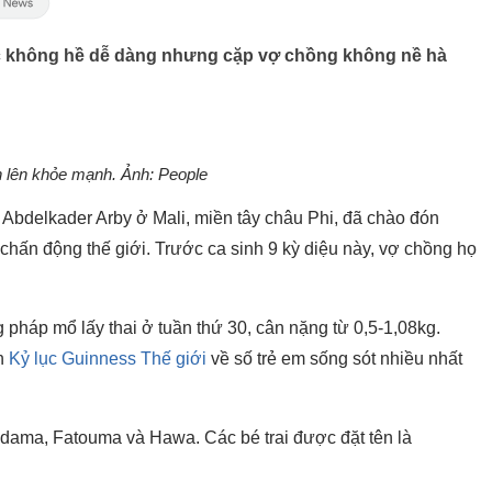
úc không hề dễ dàng nhưng cặp vợ chồng không nề hà
n lên khỏe mạnh. Ảnh: People
Abdelkader Arby ở Mali, miền tây châu Phi, đã chào đón
y chấn động thế giới. Trước ca sinh 9 kỳ diệu này, vợ chồng họ
 pháp mổ lấy thai ở tuần thứ 30, cân nặng từ 0,5-1,08kg.
ận
Kỷ lục Guinness Thế giới
về số trẻ em sống sót nhiều nhất
Adama, Fatouma và Hawa. Các bé trai được đặt tên là