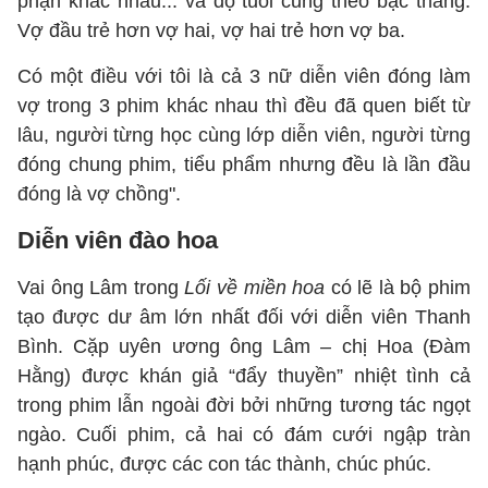
phận khác nhau... và độ tuổi cũng theo bậc thang.
Vợ đầu trẻ hơn vợ hai, vợ hai trẻ hơn vợ ba.
Có một điều với tôi là cả 3 nữ diễn viên đóng làm
vợ trong 3 phim khác nhau thì đều đã quen biết từ
lâu, người từng học cùng lớp diễn viên, người từng
đóng chung phim, tiểu phẩm nhưng đều là lần đầu
đóng là vợ chồng".
Diễn viên đào hoa
Vai ông Lâm trong
Lối về miền hoa
có lẽ là bộ phim
tạo được dư âm lớn nhất đối với diễn viên Thanh
Bình. Cặp uyên ương ông Lâm – chị Hoa (Đàm
Hằng) được khán giả “đẩy thuyền” nhiệt tình cả
trong phim lẫn ngoài đời bởi những tương tác ngọt
ngào. Cuối phim, cả hai có đám cưới ngập tràn
hạnh phúc, được các con tác thành, chúc phúc.