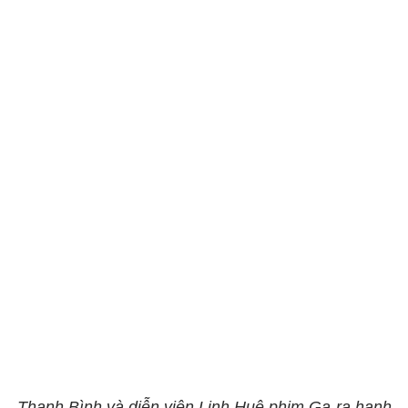
Thanh Bình và diễn viên Linh Huệ phim Ga-ra hạnh