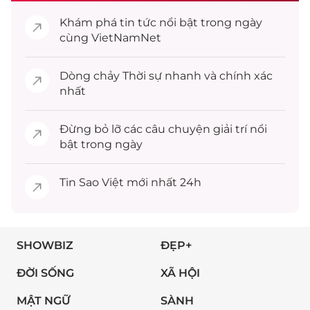
Khám phá
tin tức
nổi bật trong ngày
cùng VietNamNet
Dòng chảy
Thời sự
nhanh và chính xác
nhất
Đừng bỏ lỡ các câu chuyện
giải trí
nổi
bật trong ngày
Tin
Sao Việt
mới nhất 24h
SHOWBIZ
ĐẸP+
ĐỜI SỐNG
XÃ HỘI
MẬT NGỮ
SÀNH