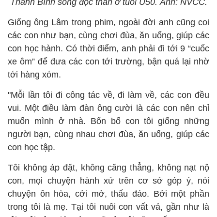
Thanh Bình sống độc thân ở tuổi U50. Ảnh: NVCC.
Giống ông Lâm trong phim, ngoài đời anh cũng coi
các con như bạn, cùng chơi đùa, ăn uống, giúp các
con học hành. Có thời điểm, anh phải đi tới 9 “cuốc
xe ôm” để đưa các con tới trường, bận quá lại nhờ
tới hàng xóm.
"Mỗi lần tôi đi công tác về, đi làm về, các con đều
vui. Một điều làm đàn ông cười là các con nên chỉ
muốn mình ở nhà. Bốn bố con tôi giống những
người bạn, cùng nhau chơi đùa, ăn uống, giúp các
con học tập.
Tôi không áp đặt, không căng thẳng, không nạt nộ
con, mọi chuyện hành xử trên cơ sở góp ý, nói
chuyện ôn hòa, cởi mở, thấu đáo. Bởi một phần
trong tôi là mẹ. Tại tôi nuôi con vất vả, gần như là