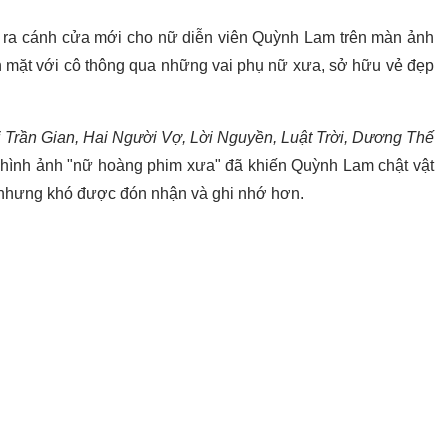
ra cánh cửa mới cho nữ diễn viên Quỳnh Lam trên màn ảnh
n mặt với cô thông qua những vai phụ nữ xưa, sở hữu vẻ đẹp
i Trần Gian, Hai Người Vợ, Lời Nguyền, Luật Trời, Dương Thế
g hình ảnh "nữ hoàng phim xưa" đã khiến Quỳnh Lam chật vật
ng nhưng khó được đón nhận và ghi nhớ hơn.