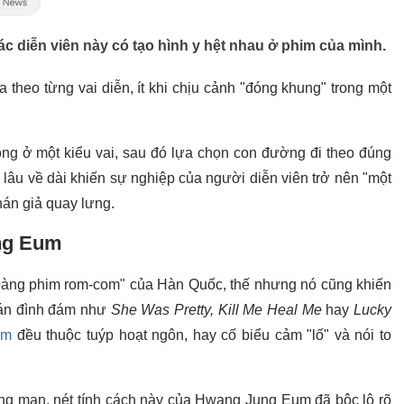
ác diễn viên này có tạo hình y hệt nhau ở phim của mình.
a theo từng vai diễn, ít khi chịu cảnh "đóng khung" trong một
công ở một kiểu vai, sau đó lựa chọn con đường đi theo đúng
 lâu về dài khiến sự nghiệp của người diễn viên trở nên "một
hán giả quay lưng.
ng Eum
ng phim rom-com" của Hàn Quốc, thế nhưng nó cũng khiến
ự án đình đám như
She Was Pretty, Kill Me Heal Me
hay
Lucky
um
đều thuộc tuýp hoạt ngôn, hay cố biểu cảm "lố" và nói to
lãng mạn, nét tính cách này của Hwang Jung Eum đã bộc lộ rõ