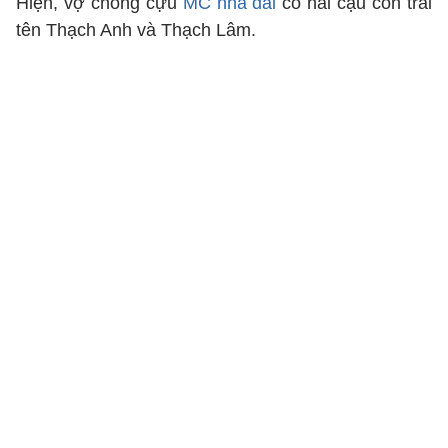
Hiện, vợ chồng cựu
MC nhà đài
có hai cậu con trai
tên Thạch Anh và Thạch Lâm.