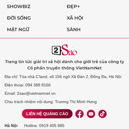
SHOWBIZ
ĐẸP+
ĐỜI SỐNG
XÃ HỘI
MẬT NGỮ
SÀNH
Trang tin tức giải trí xã hội dành cho giới trẻ của công ty
Cổ phần truyền thông VietNamNet
Địa chỉ: Tòa nhà C’land, số 156 ngõ Xã Đàn 2, Đống Đa, Hà Nội
Điện thoại: 094 388 8166
Email: 2sao@vietnamnet.vn
Chịu trách nhiệm nội dung: Trương Thị Minh Hưng
LIÊN HỆ QUẢNG CÁO
Hà Nội
Hotline:
0919 405 885