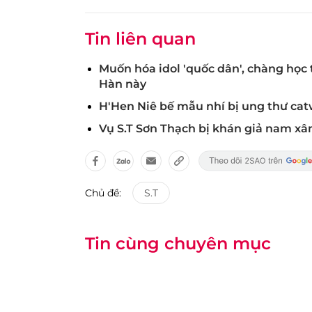
Tin liên quan
Muốn hóa idol 'quốc dân', chàng học 
Hàn này
H'Hen Niê bế mẫu nhí bị ung thư ca
Vụ S.T Sơn Thạch bị khán giả nam x
Chủ đề:
S.T
Tin cùng chuyên mục