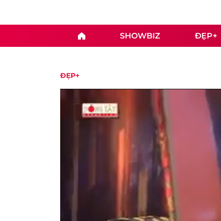
SHOWBIZ
ĐẸP+
ĐẸP+