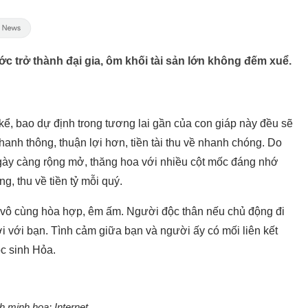
c trở thành đại gia, ôm khối tài sản lớn không đếm xuể.
kể, bao dự định trong tương lai gần của con giáp này đều sẽ
anh thông, thuận lợi hơn, tiền tài thu về nhanh chóng. Do
gày càng rộng mở, thăng hoa với nhiều cột mốc đáng nhớ
ng, thu về tiền tỷ mỗi quý.
 vô cùng hòa hợp, êm ấm. Người độc thân nếu chủ động đi
ười với bạn. Tình cảm giữa bạn và người ấy có mối liên kết
Mộc sinh Hỏa.
h minh họa: Internet