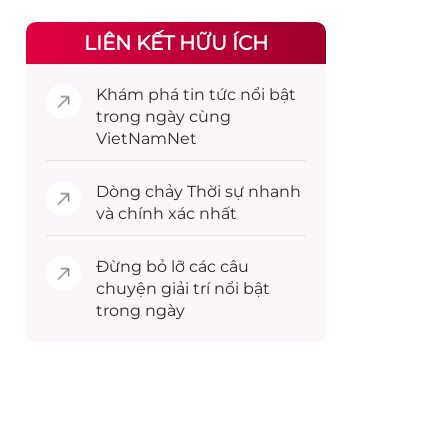
LIÊN KẾT HỮU ÍCH
Khám phá
tin tức
nổi bật
trong ngày cùng
VietNamNet
Dòng chảy
Thời sự
nhanh
và chính xác nhất
Đừng bỏ lỡ các câu
chuyện
giải trí
nổi bật
trong ngày