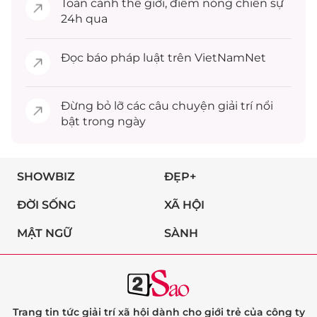
Toàn cảnh
thế giới
, điểm nóng chiến sự
24h qua
Đọc
báo pháp luật
trên VietNamNet
Đừng bỏ lỡ các câu chuyện
giải trí
nổi
bật trong ngày
SHOWBIZ
ĐẸP+
ĐỜI SỐNG
XÃ HỘI
MẬT NGỮ
SÀNH
Trang tin tức giải trí xã hội dành cho giới trẻ của công ty