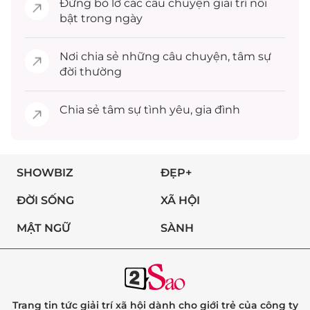
Đừng bỏ lỡ các câu chuyện
giải trí
nổi
bật trong ngày
Nơi chia sẻ những câu chuyện,
tâm sự
đời thường
Chia sẻ
tâm sự
tình yêu, gia đình
SHOWBIZ
ĐẸP+
ĐỜI SỐNG
XÃ HỘI
MẬT NGỮ
SÀNH
Trang tin tức giải trí xã hội dành cho giới trẻ của công ty