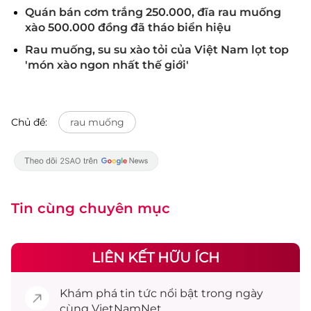
Quán bán cơm trắng 250.000, đĩa rau muống
xào 500.000 đồng đã tháo biển hiệu
Rau muống, su su xào tỏi của Việt Nam lọt top
'món xào ngon nhất thế giới'
Chủ đề:
rau muống
Tin cùng chuyên mục
LIÊN KẾT HỮU ÍCH
Khám phá
tin tức
nổi bật trong ngày
cùng VietNamNet