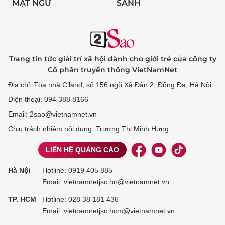
MẬT NGỮ
SÀNH
Trang tin tức giải trí xã hội dành cho giới trẻ của công ty
Cổ phần truyền thông VietNamNet
Địa chỉ: Tòa nhà C’land, số 156 ngõ Xã Đàn 2, Đống Đa, Hà Nội
Điện thoại: 094 388 8166
Email: 2sao@vietnamnet.vn
Chịu trách nhiệm nội dung: Trương Thị Minh Hưng
LIÊN HỆ QUẢNG CÁO
Hà Nội
Hotline:
0919 405 885
Email: vietnamnetjsc.hn@vietnamnet.vn
TP. HCM
Hotline:
028 38 181 436
Email: vietnamnetjsc.hcm@vietnamnet.vn