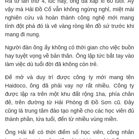
Ra từ lần thứ 4, lúc này, ông đã xấp xỉ 60 tuổi. Ấy
vậy mà Hải Đồ Cổ vẫn không ngừng nghỉ, miệt mài
nghiên cứu và hoàn thành công nghệ mới mang
tính đột phá đó là vẽ vàng ròng lên đồ sứ trước khi
mang đi nung.
Người đàn ông ấy không có thời gian cho việc buồn
hay tuyệt vọng về bản thân. Ông lập tức bắt tay vào
làm việc dù tuổi đời đã không còn trẻ.
Để mở và duy trì được công ty mới mang tên
Haidoco, ông đã phải vay nợ rất nhiều. Công ty
được lập ra trên một khu đất rộng 1ha, phía chân
đê, trên đường từ Hải Phòng đi Đồ Sơn cũ. Đây
cũng là trung tâm đào tạo nghề cho các học viên đủ
thành phần, lứa tuổi, đến từ nhiều vùng miền.
Ông Hải kể có thời điểm số học viên, công nhân