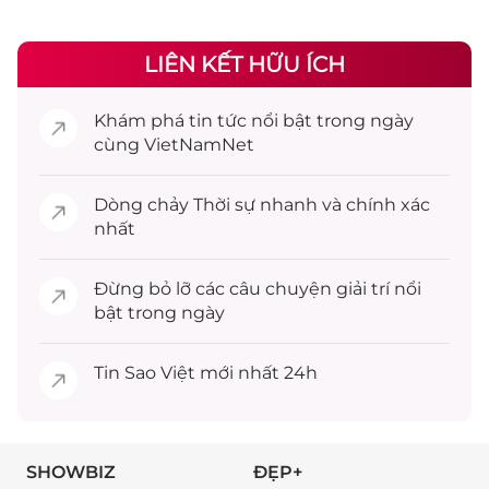
LIÊN KẾT HỮU ÍCH
Khám phá
tin tức
nổi bật trong ngày
cùng VietNamNet
Dòng chảy
Thời sự
nhanh và chính xác
nhất
Đừng bỏ lỡ các câu chuyện
giải trí
nổi
bật trong ngày
Tin
Sao Việt
mới nhất 24h
SHOWBIZ
ĐẸP+