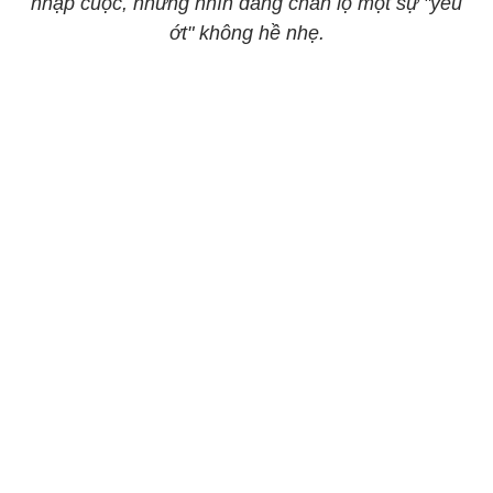
nhập cuộc, nhưng nhìn dáng chân lộ một sự "yếu
ớt" không hề nhẹ.