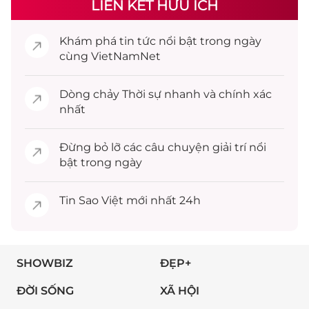
LIÊN KẾT HỮU ÍCH
Khám phá
tin tức
nổi bật trong ngày
cùng VietNamNet
Dòng chảy
Thời sự
nhanh và chính xác
nhất
Đừng bỏ lỡ các câu chuyện
giải trí
nổi
bật trong ngày
Tin
Sao Việt
mới nhất 24h
SHOWBIZ
ĐẸP+
ĐỜI SỐNG
XÃ HỘI