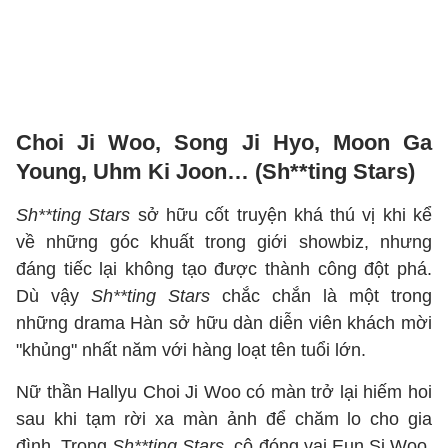
Choi Ji Woo, Song Ji Hyo, Moon Ga
Young, Uhm Ki Joon… (Sh**ting Stars)
Sh**ting Stars
sở hữu cốt truyện khá thú vị khi kể
về những góc khuất trong giới showbiz, nhưng
đáng tiếc lại không tạo được thành công đột phá.
Dù vậy
Sh**ting Stars
chắc chắn là một trong
những drama Hàn sở hữu dàn diễn viên khách mời
"khủng" nhất năm với hàng loạt tên tuổi lớn.
Nữ thần Hallyu Choi Ji Woo có màn trở lại hiếm hoi
sau khi tạm rời xa màn ảnh để chăm lo cho gia
đình. Trong
Sh**ting Stars,
cô đóng vai Eun Si Woo,