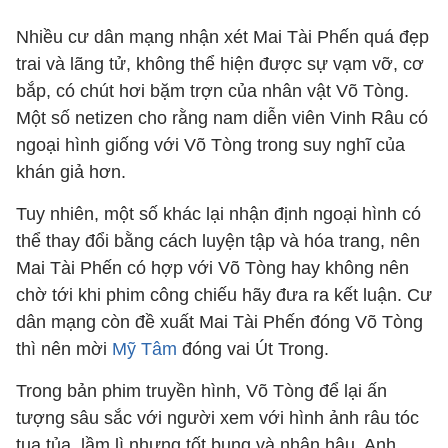
Nhiều cư dân mạng nhận xét Mai Tài Phến quá đẹp
trai và lãng tử, không thể hiện được sự vạm vỡ, cơ
bắp, có chút hơi bặm trợn của nhân vật Võ Tòng.
Một số netizen cho rằng nam diễn viên Vinh Râu có
ngoại hình giống với Võ Tòng trong suy nghĩ của
khán giả hơn.
Tuy nhiên, một số khác lại nhận định ngoại hình có
thể thay đổi bằng cách luyện tập và hóa trang, nên
Mai Tài Phến có hợp với Võ Tòng hay không nên
chờ tới khi phim công chiếu hãy đưa ra kết luận. Cư
dân mạng còn đề xuất Mai Tài Phến đóng Võ Tòng
thì nên mời
Mỹ Tâm
đóng vai Út Trong.
Trong bản phim truyền hình, Võ Tòng để lại ấn
tượng sâu sắc với người xem với hình ảnh râu tóc
tua tủa, lầm lì nhưng tốt bụng và nhân hậu. Anh