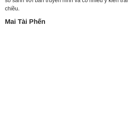
so sánh với bản truyền hình và có nhiều ý kiến trái
chiều.
Mai Tài Phến