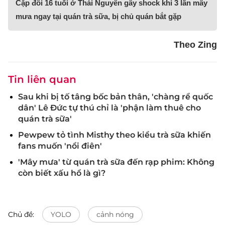
Cặp đôi 16 tuổi ở Thái Nguyên gây shock khi 3 lần mây
mưa ngay tại quán trà sữa, bị chủ quán bắt gặp
Theo Zing
Tin liên quan
Sau khi bị tố tâng bốc bản thân, 'chàng rể quốc
dân' Lê Đức tự thú chỉ là 'phận làm thuê cho
quán trà sữa'
Pewpew tỏ tình Misthy theo kiểu trà sữa khiến
fans muốn 'nổi điên'
'Mây mưa' từ quán trà sữa đến rạp phim: Không
còn biết xấu hổ là gì?
Chủ đề:
YOLO
cảnh nóng