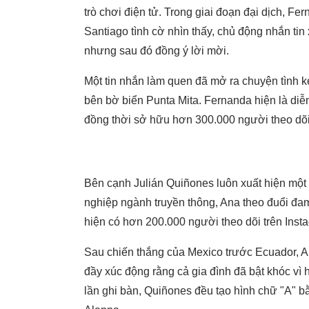
trò chơi điện tử. Trong giai đoạn đại dịch, Fe
Santiago tình cờ nhìn thấy, chủ động nhắn ti
nhưng sau đó đồng ý lời mời.
Một tin nhắn làm quen đã mở ra chuyện tình k
bên bờ biển Punta Mita. Fernanda hiện là diễn
đồng thời sở hữu hơn 300.000 người theo dõi 
Bên cạnh Julián Quiñones luôn xuất hiện một
nghiệp ngành truyền thông, Ana theo đuổi đam 
hiện có hơn 200.000 người theo dõi trên Inst
Sau chiến thắng của Mexico trước Ecuador, A
đầy xúc động rằng cả gia đình đã bật khóc vì
lần ghi bàn, Quiñones đều tạo hình chữ "A" bằ