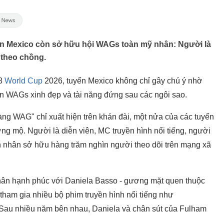
ển Mexico còn sở hữu hội WAGs toàn mỹ nhân: Người là
ể theo chồng.
/8
World Cup
2026, tuyển Mexico không chỉ gây chú ý nhờ
n WAGs xinh đẹp và tài năng đứng sau các ngôi sao.
ng WAG" chỉ xuất hiện trên khán đài, một nửa của các tuyển
g mộ. Người là diễn viên, MC truyền hình nổi tiếng, người
anh nhân sở hữu hàng trăm nghìn người theo dõi trên mạng xã
hân hạnh phúc với Daniela Basso - gương mặt quen thuộc
ham gia nhiều bộ phim truyền hình nổi tiếng như
 Sau nhiều năm bên nhau, Daniela và chân sút của Fulham