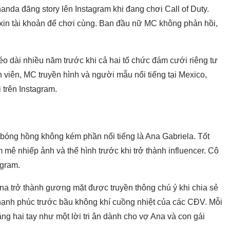
rnanda đăng story lên Instagram khi đang chơi Call of Duty.
n xin tài khoản để chơi cùng. Ban đầu nữ MC không phản hồi,
éo dài nhiều năm trước khi cả hai tổ chức đám cưới riêng tư
 viên, MC truyền hình và người mẫu nổi tiếng tại Mexico,
trên Instagram.
 bóng hồng không kém phần nổi tiếng là Ana Gabriela. Tốt
mê nhiếp ảnh và thể hình trước khi trở thành influencer. Cô
agram.
na trở thành gương mặt được truyền thông chú ý khi chia sẻ
 hạnh phúc trước bầu không khí cuồng nhiệt của các CĐV. Mỗi
ng hai tay như một lời tri ân dành cho vợ Ana và con gái