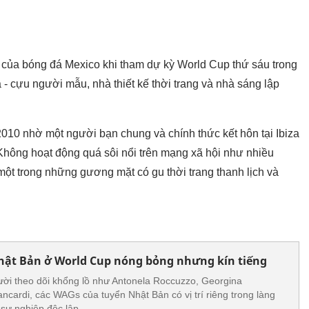
g của bóng đá Mexico khi tham dự kỳ World Cup thứ sáu trong
- cựu người mẫu, nhà thiết kế thời trang và nhà sáng lập
10 nhờ một người bạn chung và chính thức kết hôn tại Ibiza
Không hoạt động quá sôi nổi trên mạng xã hội như nhiều
ột trong những gương mặt có gu thời trang thanh lịch và
ật Bản ở World Cup nóng bỏng nhưng kín tiếng
ời theo dõi khổng lồ như Antonela Roccuzzo, Georgina
ncardi, các WAGs của tuyển Nhật Bản có vị trí riêng trong làng
ờ sự nghiệp độc lập.