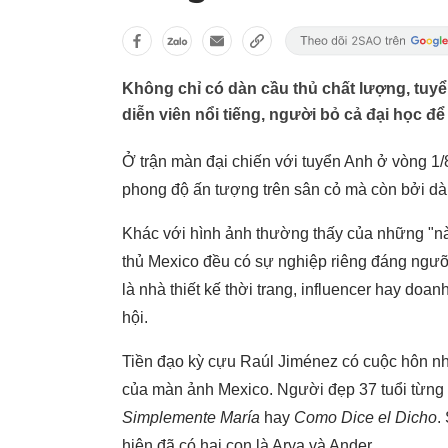
Không chỉ có dàn cầu thủ chất lượng, tuy
diễn viên nổi tiếng, người bỏ cả đại học đ
Ở trận màn đại chiến với tuyển Anh ở vòng 1
phong độ ấn tượng trên sân cỏ mà còn bởi dà
Khác với hình ảnh thường thấy của những "nà
thủ Mexico đều có sự nghiệp riêng đáng ngưỡn
là nhà thiết kế thời trang, influencer hay do
hội.
Tiền đạo kỳ cựu Raúl Jiménez có cuộc hôn n
của màn ảnh Mexico. Người đẹp 37 tuổi từng t
Simplemente María
hay
Como Dice el Dicho
.
hiện đã có hai con là Arya và Ander.