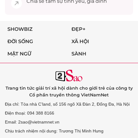
Chia sẻ
tâm sự
tình yêu, gia đình
SHOWBIZ
ĐẸP+
ĐỜI SỐNG
XÃ HỘI
MẬT NGỮ
SÀNH
Trang tin tức giải trí xã hội dành cho giới trẻ của công ty
Cổ phần truyền thông VietNamNet
Địa chỉ: Tòa nhà C’land, số 156 ngõ Xã Đàn 2, Đống Đa, Hà Nội
Điện thoại: 094 388 8166
Email: 2sao@vietnamnet.vn
Chịu trách nhiệm nội dung: Trương Thị Minh Hưng