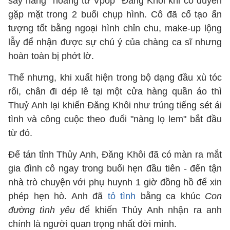
say nắng "hoàng tử Vpop" Đăng Khôi khi có duyên
gặp mặt trong 2 buổi chụp hình. Cô đã cố tạo ấn
tượng tốt bằng ngoại hình chỉn chu, make-up lộng
lẫy để nhận được sự chú ý của chàng ca sĩ nhưng
hoàn toàn bị phớt lờ.
Thế nhưng, khi xuất hiện trong bộ dạng đầu xù tóc
rối, chân đi dép lê tại một cửa hàng quần áo thì
Thuỷ Anh lại khiến Đăng Khôi như trúng tiếng sét ái
tình và công cuộc theo đuổi "nàng lọ lem" bắt đầu
từ đó.
Để tán tỉnh Thủy Anh, Đăng Khôi đã có màn ra mắt
gia đình cô ngay trong buổi hẹn đầu tiên - đến tận
nhà trò chuyện với phụ huynh 1 giờ đồng hồ để xin
phép hẹn hò. Anh đã
tỏ tình
bằng ca khúc
Con
đường tình yêu
để khiến Thủy Anh nhận ra anh
chính là người quan trọng nhất đời mình.