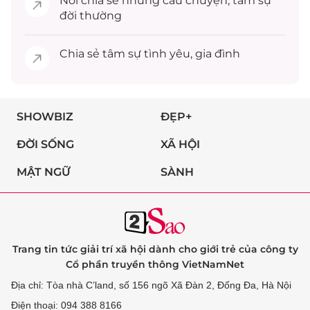
Nơi chia sẻ những câu chuyện,
tâm sự
đời thường
Chia sẻ
tâm sự
tình yêu, gia đình
SHOWBIZ
ĐẸP+
ĐỜI SỐNG
XÃ HỘI
MẬT NGỮ
SÀNH
Trang tin tức giải trí xã hội dành cho giới trẻ của công ty
Cổ phần truyền thông VietNamNet
Địa chỉ: Tòa nhà C’land, số 156 ngõ Xã Đàn 2, Đống Đa, Hà Nội
Điện thoại: 094 388 8166