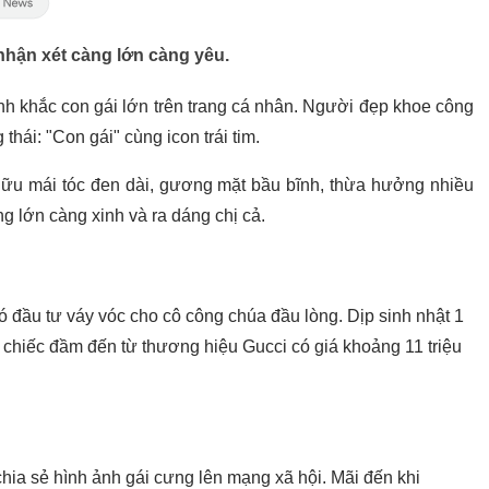
hận xét càng lớn càng yêu.
h khắc con gái lớn trên trang cá nhân. Người đẹp khoe công
hái: "Con gái" cùng icon trái tim.
 hữu mái tóc đen dài, gương mặt bầu bĩnh, thừa hưởng nhiều
 lớn càng xinh và ra dáng chị cả.
 đầu tư váy vóc cho cô công chúa đầu lòng. Dịp sinh nhật 1
 chiếc đầm đến từ thương hiệu Gucci có giá khoảng 11 triệu
 chia sẻ hình ảnh gái cưng lên mạng xã hội. Mãi đến khi