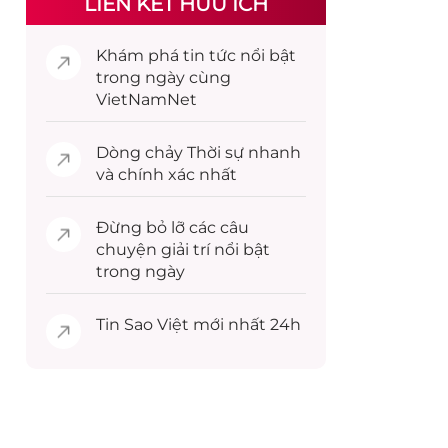
LIÊN KẾT HỮU ÍCH
Khám phá
tin tức
nổi bật
trong ngày cùng
VietNamNet
Dòng chảy
Thời sự
nhanh
và chính xác nhất
Đừng bỏ lỡ các câu
chuyện
giải trí
nổi bật
trong ngày
Tin
Sao Việt
mới nhất 24h