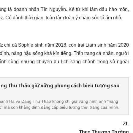
ng là doanh nhân Tín Nguyễn. Kể từ khi làm dâu hào môn,
. Cô dành thời gian, toàn tâm toàn ý chăm sóc tổ ấm nhỏ.
à: chị cả Sophie sinh năm 2018, con trai Liam sinh năm 2020
đình, nàng hậu sống khá kín tiếng. Trên trang cá nhân, người
đình cùng những chuyến du lịch sang chảnh trong và ngoài
ặng Thu Thảo giữ vững phong cách biểu tượng sau
anh Hà và Đặng Thu Thảo không chỉ giữ vững hình ảnh “nàng
 mà còn khẳng định đẳng cấp biểu tượng thời trang của mình.
ZL
Theo Thương Trường