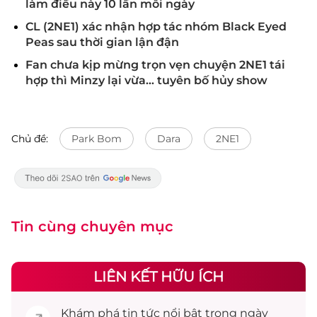
làm điều này 10 lần mỗi ngày
CL (2NE1) xác nhận hợp tác nhóm Black Eyed
Peas sau thời gian lận đận
Fan chưa kịp mừng trọn vẹn chuyện 2NE1 tái
hợp thì Minzy lại vừa… tuyên bố hủy show
Chủ đề:
Park Bom
Dara
2NE1
Tin cùng chuyên mục
LIÊN KẾT HỮU ÍCH
Khám phá
tin tức
nổi bật trong ngày