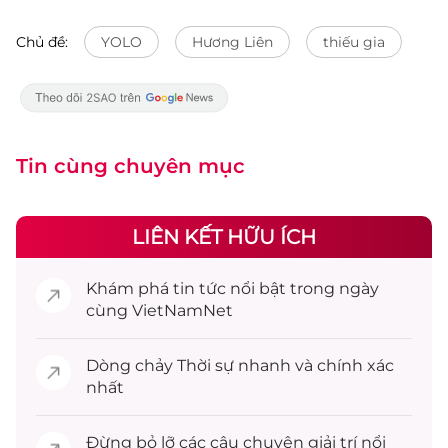
Chủ đề:
YOLO
Hương Liên
thiếu gia
Tin cùng chuyên mục
LIÊN KẾT HỮU ÍCH
Khám phá
tin tức
nổi bật trong ngày
cùng VietNamNet
Dòng chảy
Thời sự
nhanh và chính xác
nhất
Đừng bỏ lỡ các câu chuyện
giải trí
nổi