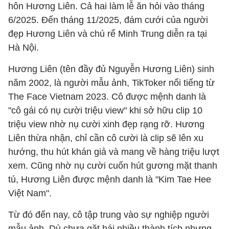
hôn Hương Liên. Cả hai làm lễ ăn hỏi vào tháng
6/2025. Đến tháng 11/2025, đám cưới của người
đẹp Hương Liên và chú rể Minh Trung diễn ra tại
Hà Nội.
Hương Liên (tên đầy đủ Nguyễn Hương Liên) sinh
năm 2002, là người mẫu ảnh, TikToker nổi tiếng từ
The Face Vietnam 2023. Cô được mệnh danh là
"cô gái có nụ cười triệu view" khi sở hữu clip 10
triệu view nhờ nụ cười xinh đẹp rạng rỡ. Hương
Liên thừa nhận, chỉ cần cô cười là clip sẽ lên xu
hướng, thu hút khán giả và mang về hàng triệu lượt
xem. Cũng nhờ nụ cười cuốn hút gương mặt thanh
tú, Hương Liên được mệnh danh là "Kim Tae Hee
Việt Nam".
Từ đó đến nay, cô tập trung vào sự nghiệp người
mẫu ảnh. Dù chưa gặt hái nhiều thành tích nhưng