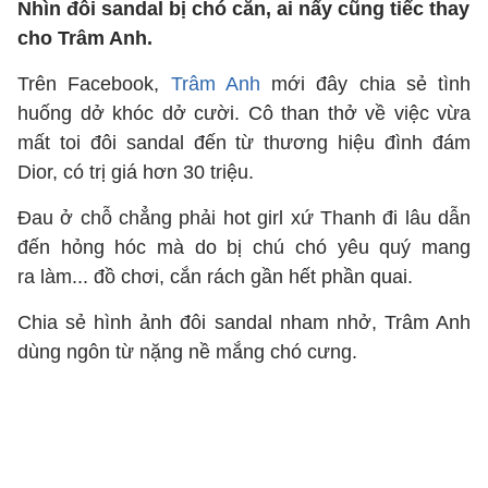
Nhìn đôi sandal bị chó cắn, ai nấy cũng tiếc thay
cho Trâm Anh.
Trên Facebook,
Trâm Anh
mới đây chia sẻ tình
huống dở khóc dở cười. Cô than thở về việc vừa
mất toi đôi sandal đến từ thương hiệu đình đám
Dior, có trị giá hơn 30 triệu.
Đau ở chỗ chẳng phải hot girl xứ Thanh đi lâu dẫn
đến hỏng hóc mà do bị chú chó yêu quý mang
ra làm... đồ chơi, cắn rách gần hết phần quai.
Chia sẻ hình ảnh đôi sandal nham nhở, Trâm Anh
dùng ngôn từ nặng nề mắng chó cưng.