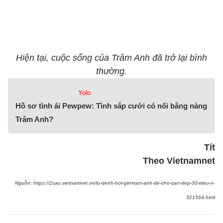
Hiện tại, cuộc sống của Trâm Anh đã trở lại bình
thường.
Yolo
Hồ sơ tình ái Pewpew: Tình sắp cưới có nổi bằng nàng
Trâm Anh?
Tít
Theo Vietnamnet
Nguồn: https://2sao.vietnamnet.vn/lo-denh-hot-girl-tram-anh-de-cho-can-dep-30-trieu-n-
321564.html