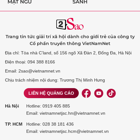
MẬT NGỮ
SÀNH
Trang tin tức giải trí xã hội dành cho giới trẻ của công ty
Cổ phần truyền thông VietNamNet
Địa chỉ: Tòa nhà C’land, số 156 ngõ Xã Đàn 2, Đống Đa, Hà Nội
Điện thoại: 094 388 8166
Email: 2sao@vietnamnet.vn
Chịu trách nhiệm nội dung: Trương Thị Minh Hưng
LIÊN HỆ QUẢNG CÁO
Hà Nội
Hotline:
0919 405 885
Email: vietnamnetjsc.hn@vietnamnet.vn
TP. HCM
Hotline:
028 38 181 436
Email: vietnamnetjsc.hcm@vietnamnet.vn